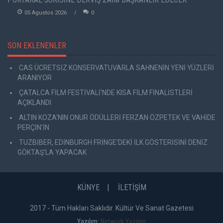
05 Agustos 2026
0
SON EKLENENLER
CAS ÜCRETSİZ KONSERVATUVARLA SAHNENİN YENİ YÜZLERİ
ARANIYOR
ÇATALCA FİLM FESTİVALİ'NDE KISA FİLM FİNALİSTLERİ
AÇIKLANDI
ALTIN KOZA'NIN ONUR ÖDÜLLERİ FERZAN ÖZPETEK VE VAHİDE
PERÇİN'İN
TUZBİBER, EDİNBURGH FRİNGE'DEKİ İLK GÖSTERİSİNİ DENİZ
GÖKTAŞ'LA YAPACAK
KÜNYE
İLETİŞİM
2017 - Tüm Hakları Saklıdır. Kültür Ve Sanat Gazetesi
Yazılım:
Network Yazılım