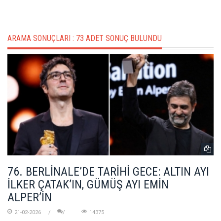
ARAMA SONUÇLARI :
73 ADET SONUÇ BULUNDU
76. BERLİNALE’DE TARİHİ GECE: ALTIN AYI
İLKER ÇATAK’IN, GÜMÜŞ AYI EMİN
ALPER’İN
21-02-2026
14375