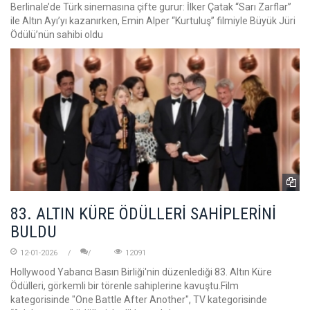
Berlinale’de Türk sinemasına çifte gurur: İlker Çatak “Sarı Zarflar”
ile Altın Ayı’yı kazanırken, Emin Alper “Kurtuluş” filmiyle Büyük Jüri
Ödülü’nün sahibi oldu
83. ALTIN KÜRE ÖDÜLLERİ SAHİPLERİNİ
BULDU
12-01-2026
12091
Hollywood Yabancı Basın Birliği'nin düzenlediği 83. Altın Küre
Ödülleri, görkemli bir törenle sahiplerine kavuştu.Film
kategorisinde "One Battle After Another", TV kategorisinde