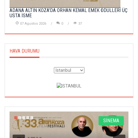
ADANA ALTIN KOZA'DA ORHAN KEMAL EMEK ÖDÜLLERİ ÜÇ
USTA İSME
07 Agustos 2026
0
37
HAVA DURUMU
A
SİNEMA