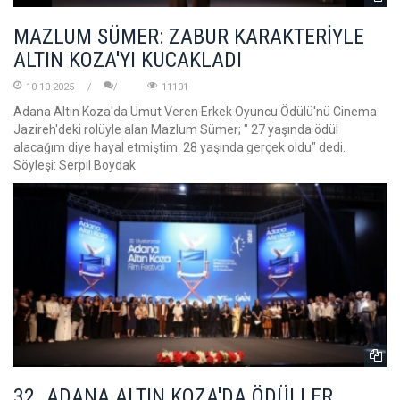
MAZLUM SÜMER: ZABUR KARAKTERİYLE
ALTIN KOZA'YI KUCAKLADI
10-10-2025
11101
Adana Altın Koza'da Umut Veren Erkek Oyuncu Ödülü'nü Cinema
Jazireh'deki rolüyle alan Mazlum Sümer; " 27 yaşında ödül
alacağım diye hayal etmiştim. 28 yaşında gerçek oldu" dedi.
Söyleşi: Serpil Boydak
32. ADANA ALTIN KOZA'DA ÖDÜLLER