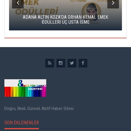
K
ADANA ALTIN KOZA'DA ORHAN KEMAL EMEK
A
ÖDÜLLERİ ÜÇ USTA İSME
Doğru, İlkeli, Güncel, Aktif Haber Sitesi
SON EKLENENLER