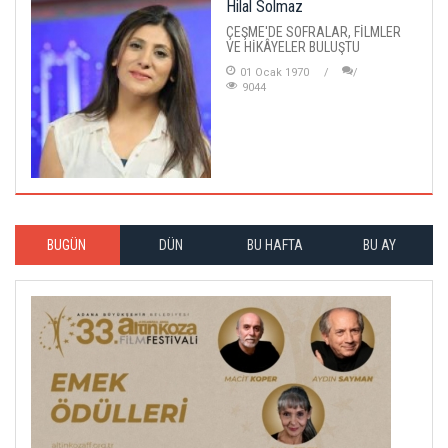
Hilal Solmaz
ÇEŞME'DE SOFRALAR, FİLMLER
VE HİKÂYELER BULUŞTU
01 Ocak 1970
9044
BUGÜN
DÜN
BU HAFTA
BU AY