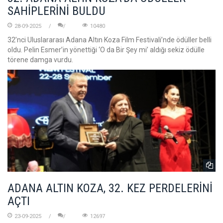
SAHİPLERİNİ BULDU
28-09-2025
10480
32’nci Uluslararası Adana Altın Koza Film Festivali’nde ödüller belli
oldu. Pelin Esmer’in yönettiği ‘O da Bir Şey mi’ aldığı sekiz ödülle
törene damga vurdu.
ADANA ALTIN KOZA, 32. KEZ PERDELERİNİ
AÇTI
23-09-2025
12697