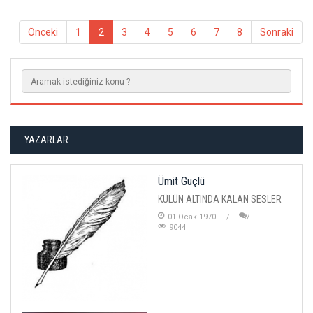
Önceki
1
2
3
4
5
6
7
8
Sonraki
YAZARLAR
Ümit Güçlü
KÜLÜN ALTINDA KALAN SESLER
01 Ocak 1970
9044