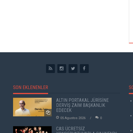
TUZBİBER, EDİNBURGH FRİNGE'DEKİ İLK
GÖSTERİSİNİ DENİZ GÖKTAŞ'LA YAPACAK
SON EKLENENLER
S
ALTIN PORTAKAL JÜRİSİNE
DERVİŞ ZAİM BAŞKANLIK
EDECEK
05 Agustos 2026
0
CAS ÜCRETSİZ