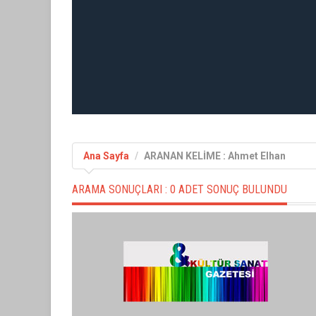
Ana Sayfa
ARANAN KELİME : Ahmet Elhan
ARAMA SONUÇLARI :
0 ADET SONUÇ BULUNDU