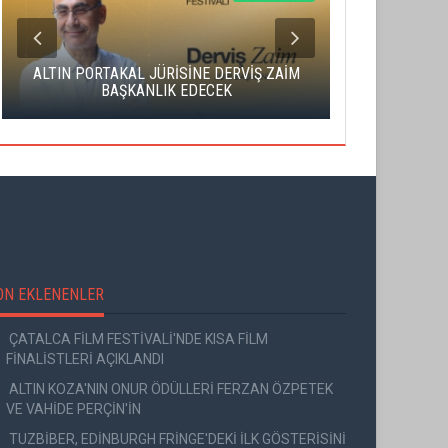
ALTIN PORTAKAL JÜRİSİNE DERVİŞ ZAİM
CAS ÜCRE
BAŞKANLIK EDECEK
SAHNENİN 
ON EKLENENLER
ÇATALCA FİLM FESTİVALİ'NDE KISA FİLM
FİNALİSTLERİ AÇIKLANDI
ALTIN KOZA'NIN ONUR ÖDÜLLERİ FERZAN ÖZPETEK
VE VAHİDE PERÇİN'İN
TUZBİBER, EDİNBURGH FRİNGE'DEKİ İLK GÖSTERİSİNİ