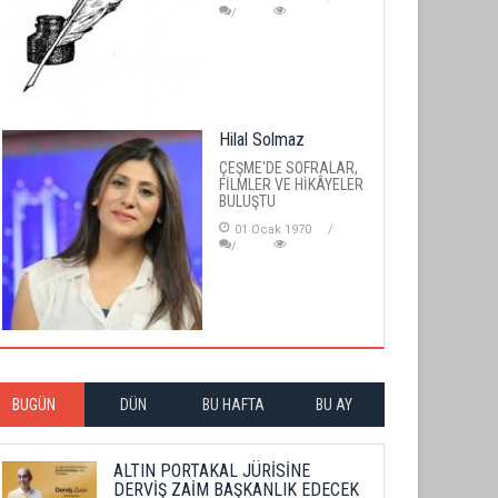
Hilal Solmaz
ÇEŞME'DE SOFRALAR,
FİLMLER VE HİKÂYELER
BULUŞTU
01 Ocak 1970
BUGÜN
DÜN
BU HAFTA
BU AY
ALTIN PORTAKAL JÜRİSİNE
DERVİŞ ZAİM BAŞKANLIK EDECEK