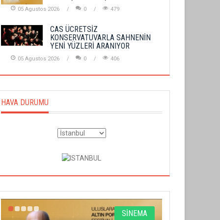
05 Agustos 2026
0
479
CAS ÜCRETSİZ
KONSERVATUVARLA SAHNENİN
YENİ YÜZLERİ ARANIYOR
05 Agustos 2026
0
406
HAVA DURUMU
SİNEMA