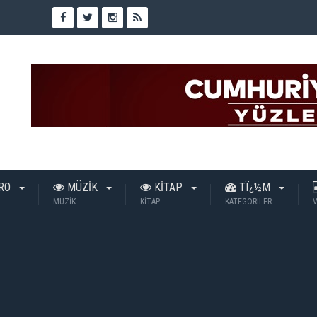
TRO
MÜZİK
KİTAP
TÏ¿½M
MÜZİK
KİTAP
KATEGORILER
V