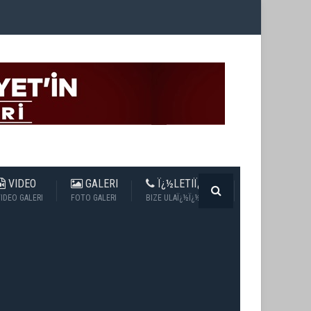
VIDEO
GALERI
Ï¿½LETIÏ¿½IM
IDEO GALERI
FOTO GALERI
BIZE ULAÏ¿½Ï¿½N