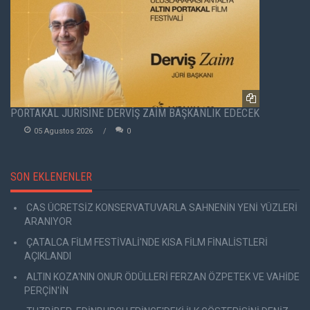
PORTAKAL JÜRİSİNE DERVİŞ ZAİM BAŞKANLIK EDECEK
05 Agustos 2026
0
SON EKLENENLER
CAS ÜCRETSİZ KONSERVATUVARLA SAHNENİN YENİ YÜZLERİ
ARANIYOR
ÇATALCA FİLM FESTİVALİ'NDE KISA FİLM FİNALİSTLERİ
AÇIKLANDI
ALTIN KOZA'NIN ONUR ÖDÜLLERİ FERZAN ÖZPETEK VE VAHİDE
PERÇİN'İN