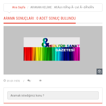
Ana Sayfa
ARANAN KELİME : AltÄ±n KÃ¼p Ã–zel Ã–dÃ¼lÃ¼
ARAMA SONUÇLARI :
0 ADET SONUÇ BULUNDU
01-01-1970