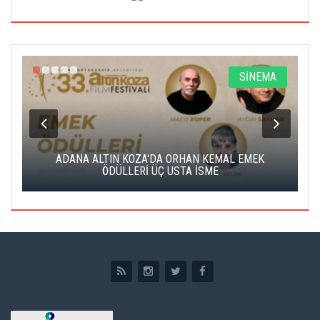
A
SİNEMA
K
ADANA ALTIN KOZA'DA ORHAN KEMAL EMEK
A
ÖDÜLLERİ ÜÇ USTA İSME