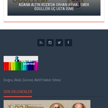
K
ADANA ALTIN KOZA'DA ORHAN KEMAL EMEK
A
ÖDÜLLERİ ÜÇ USTA İSME
Doğru, İlkeli, Güncel, Aktif Haber Sitesi
SON EKLENENLER