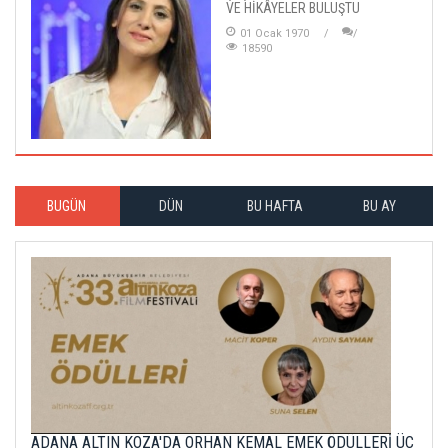
VE HİKÂYELER BULUŞTU
01 Ocak 1970
18590
BUGÜN
DÜN
BU HAFTA
BU AY
ADANA ALTIN KOZA'DA ORHAN KEMAL EMEK ÖDÜLLERİ ÜÇ