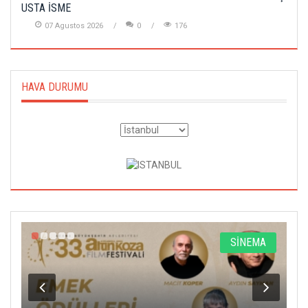
USTA İSME
07 Agustos 2026
0
176
HAVA DURUMU
A
SİNEMA