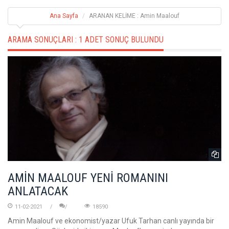
Ana Sayfa
ARANAN KELİME : Amin Maalouf
ARAMA SONUÇLARI :
1 ADET SONUÇ BULUNDU
AMİN MAALOUF YENİ ROMANINI
ANLATACAK
11-02-2021
18590
Amin Maalouf ve ekonomist/yazar Ufuk Tarhan canlı yayında bir