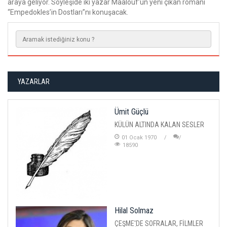
araya geliyor. Söyleşide iki yazar Maalouf’un yeni çıkan romanı
“Empedokles’in Dostları”nı konuşacak.
YAZARLAR
Ümit Güçlü
KÜLÜN ALTINDA KALAN SESLER
01 Ocak 1970
18590
Hilal Solmaz
ÇEŞME'DE SOFRALAR, FİLMLER