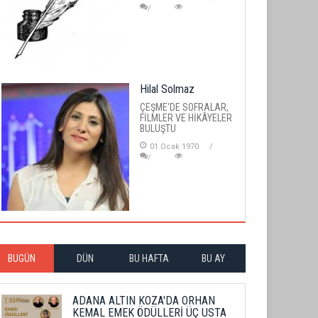
Hilal Solmaz
ÇEŞME'DE SOFRALAR,
FİLMLER VE HİKÂYELER
BULUŞTU
01 Ocak 1970
BUGÜN
DÜN
BU HAFTA
BU AY
ADANA ALTIN KOZA'DA ORHAN
KEMAL EMEK ÖDÜLLERİ ÜÇ USTA