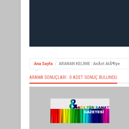
Ana Sayfa
ARANAN KELİME : AnÄ±t AtÃ¶lye
ARAMA SONUÇLARI :
0 ADET SONUÇ BULUNDU