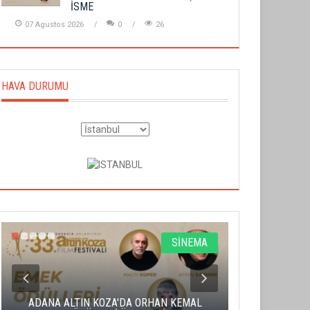
İSME
07 Agustos 2026
0
26
HAVA DURUMU
SİNEMA
ADANA ALTIN KOZA'DA ORHAN KEMAL
ALTIN PORTA