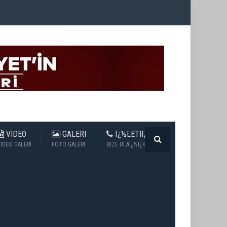
VIDEO
GALERI
Ï¿½LETIÏ¿½IM
IDEO GALERI
FOTO GALERI
BIZE ULAÏ¿½Ï¿½N