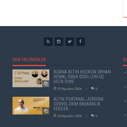
ÖZPETEK VE VAHİDE PERÇİN'İN
SON EKLENENLER
S
ADANA ALTIN KOZA'DA ORHAN
KEMAL EMEK ÖDÜLLERİ ÜÇ
USTA İSME
07 Agustos 2026
0
ALTIN PORTAKAL JÜRİSİNE
DERVİŞ ZAİM BAŞKANLIK
EDECEK
05 Agustos 2026
0