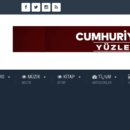
TRO
MÜZİK
KİTAP
TÏ¿½M
MÜZİK
KİTAP
KATEGORILER
V