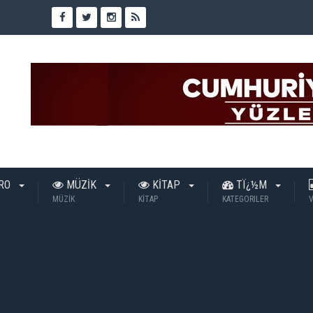
TRO
MÜZİK
KİTAP
TÏ¿½M
MÜZİK
KİTAP
KATEGORILER
V