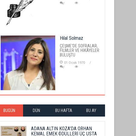
Hilal Solmaz
ÇEŞME'DE SOFRALAR,
FİLMLER VE HİKÂYELER
BULUŞTU
01 Ocak 1970
BUGÜN
DÜN
BU HAFTA
BU AY
ADANA ALTIN KOZA'DA ORHAN
KEMAL EMEK ÖDÜLLERİ ÜÇ USTA