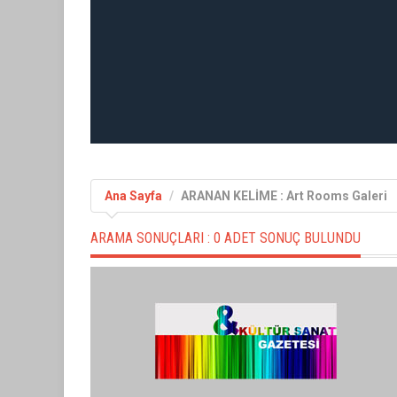
Ana Sayfa
ARANAN KELİME : Art Rooms Galeri
ARAMA SONUÇLARI :
0 ADET SONUÇ BULUNDU