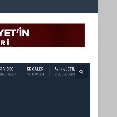
VIDEO
GALERI
Ï¿½LETIÏ¿½IM
IDEO GALERI
FOTO GALERI
BIZE ULAÏ¿½Ï¿½N