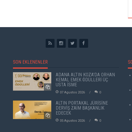
ÖZPETEK VE VAHİDE PERÇİN'İN
SON EKLENENLER
S
ADANA ALTIN KOZA'DA ORHAN
KEMAL EMEK ÖDÜLLERİ ÜÇ
USTA İSME
07 Agustos 2026
0
ALTIN PORTAKAL JÜRİSİNE
DERVİŞ ZAİM BAŞKANLIK
EDECEK
05 Agustos 2026
0