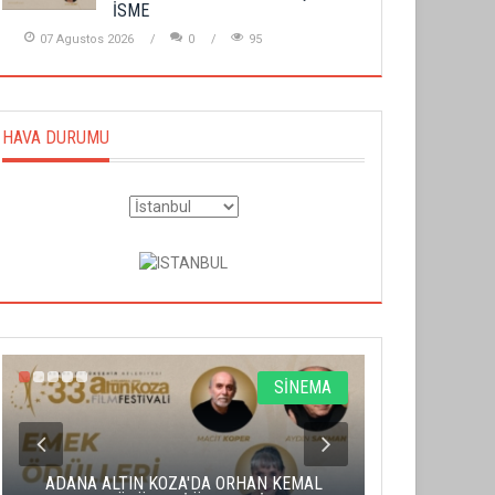
İSME
07 Agustos 2026
0
95
HAVA DURUMU
SİNEMA
ADANA ALTIN KOZA'DA ORHAN KEMAL
ALTIN PORTA