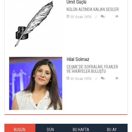
Ümit Güçlü
KÜLÜN ALTINDA KALAN SESLER
01 Ocak 1970
Hilal Solmaz
ÇEŞME'DE SOFRALAR, FİLMLER
VE HİKÂYELER BULUŞTU
01 Ocak 1970
BUGÜN
DÜN
BU HAFTA
BU AY