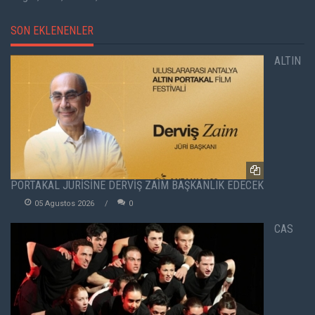
SON EKLENENLER
ALTIN
PORTAKAL JÜRİSİNE DERVİŞ ZAİM BAŞKANLIK EDECEK
05 Agustos 2026
0
CAS