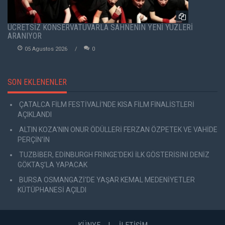
ÜCRETSİZ KONSERVATUVARLA SAHNENİN YENİ YÜZLERİ
ARANIYOR
05 Agustos 2026
0
SON EKLENENLER
ÇATALCA FİLM FESTİVALİ'NDE KISA FİLM FİNALİSTLERİ
AÇIKLANDI
ALTIN KOZA'NIN ONUR ÖDÜLLERİ FERZAN ÖZPETEK VE VAHİDE
PERÇİN'İN
TUZBİBER, EDİNBURGH FRİNGE'DEKİ İLK GÖSTERİSİNİ DENİZ
GÖKTAŞ'LA YAPACAK
BURSA OSMANGAZİ'DE YAŞAR KEMAL MEDENİYETLER
KÜTÜPHANESİ AÇILDI