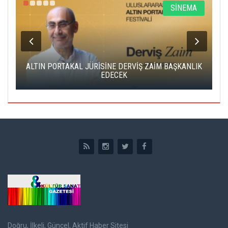
R
SİNEMA
ALTIN PORTAKAL JÜRİSİNE DERVİŞ ZAİM BAŞKANLIK
C
EDECEK
Doğru, İlkeli, Güncel, Aktif Haber Sitesi