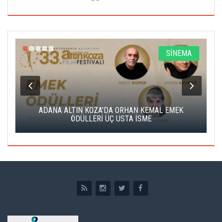
A
SİNEMA
K
ADANA ALTIN KOZA'DA ORHAN KEMAL EMEK
A
ÖDÜLLERİ ÜÇ USTA İSME