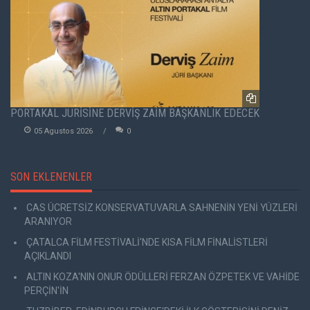
PORTAKAL JÜRİSİNE DERVİŞ ZAİM BAŞKANLIK EDECEK
05 Agustos 2026
0
SON EKLENENLER
CAS ÜCRETSİZ KONSERVATUVARLA SAHNENİN YENİ YÜZLERİ
ARANIYOR
ÇATALCA FİLM FESTİVALİ'NDE KISA FİLM FİNALİSTLERİ
AÇIKLANDI
ALTIN KOZA'NIN ONUR ÖDÜLLERİ FERZAN ÖZPETEK VE VAHİDE
PERÇİN'İN