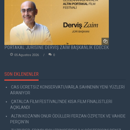
PORTAKAL JÜRİSİNE DERVİŞ ZAİM BAŞKANLIK EDECEK
05 Agustos 2026
0
SON EKLENENLER
CAS ÜCRETSİZ KONSERVATUVARLA SAHNENİN YENİ YÜZLERİ
ARANIYOR
ÇATALCA FİLM FESTİVALİ'NDE KISA FİLM FİNALİSTLERİ
AÇIKLANDI
ALTIN KOZA'NIN ONUR ÖDÜLLERİ FERZAN ÖZPETEK VE VAHİDE
PERÇİN'İN