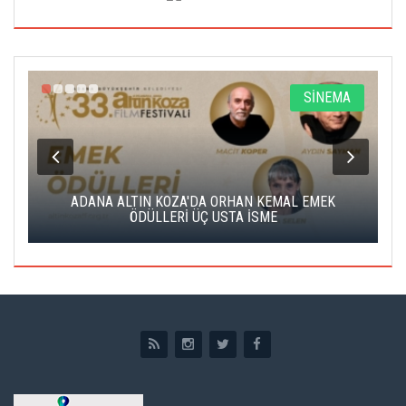
A
SİNEMA
K
ADANA ALTIN KOZA'DA ORHAN KEMAL EMEK
A
ÖDÜLLERİ ÜÇ USTA İSME