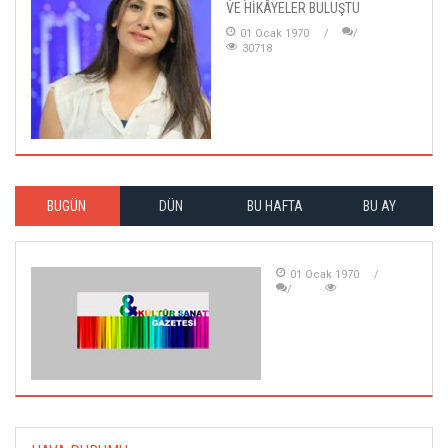
VE HİKÂYELER BULUŞTU
01 Ocak 1970
30718
BUGÜN
DÜN
BU HAFTA
BU AY
01 Ocak 1970