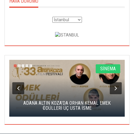
HAVA DURUMU
A
SİNEMA
K
ADANA ALTIN KOZA'DA ORHAN KEMAL EMEK
A
ÖDÜLLERİ ÜÇ USTA İSME