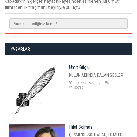
Kabadayı’nın gerçek hayat hikâyesinden esinlenen “Bi Umut”
filminden ilk fragman izleyiciyle buluştu
YAZARLAR
Ümit Güçlü
KÜLÜN ALTINDA KALAN SESLER
01 Ocak 1970
30718
Hilal Solmaz
ÇEŞME'DE SOFRALAR, FİLMLER