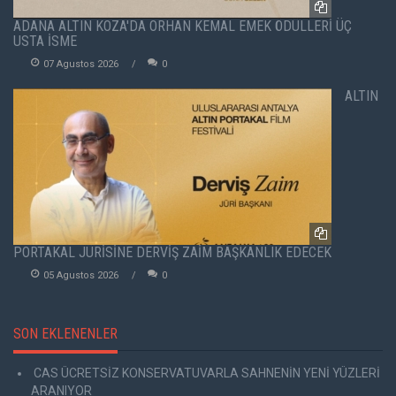
ADANA ALTIN KOZA'DA ORHAN KEMAL EMEK ÖDÜLLERİ ÜÇ
USTA İSME
07 Agustos 2026
0
ALTIN
PORTAKAL JÜRİSİNE DERVİŞ ZAİM BAŞKANLIK EDECEK
05 Agustos 2026
0
SON EKLENENLER
CAS ÜCRETSİZ KONSERVATUVARLA SAHNENİN YENİ YÜZLERİ
ARANIYOR