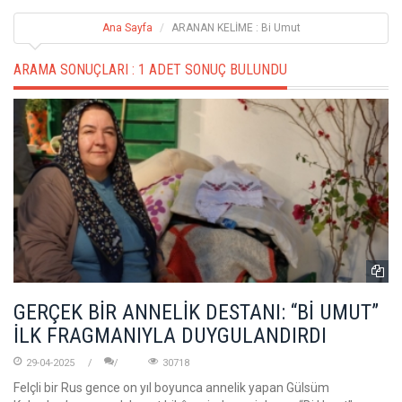
Ana Sayfa
ARANAN KELİME : Bi Umut
ARAMA SONUÇLARI :
1 ADET SONUÇ BULUNDU
GERÇEK BİR ANNELİK DESTANI: “Bİ UMUT”
İLK FRAGMANIYLA DUYGULANDIRDI
29-04-2025
30718
Felçli bir Rus gence on yıl boyunca annelik yapan Gülsüm