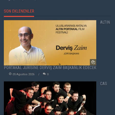
SON EKLENENLER
ALTIN
PORTAKAL JÜRİSİNE DERVİŞ ZAİM BAŞKANLIK EDECEK
05 Agustos 2026
0
CAS