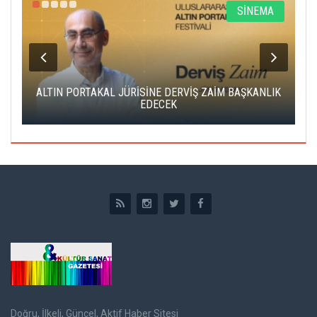
R
SİNEMA
ALTIN PORTAKAL JÜRİSİNE DERVİŞ ZAİM BAŞKANLIK
C
EDECEK
Doğru, İlkeli, Güncel, Aktif Haber Sitesi