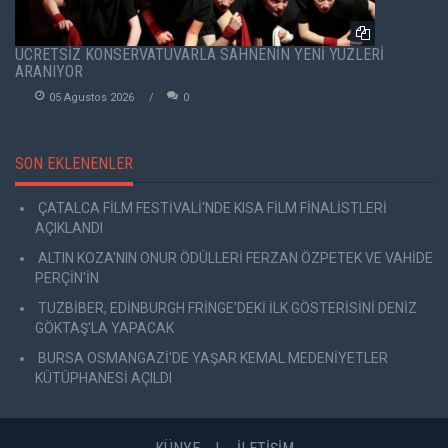
ÜCRETSİZ KONSERVATUVARLA SAHNENİN YENİ YÜZLERİ
ARANIYOR
05 Agustos 2026
0
SON EKLENENLER
ÇATALCA FİLM FESTİVALİ'NDE KISA FİLM FİNALİSTLERİ
AÇIKLANDI
ALTIN KOZA'NIN ONUR ÖDÜLLERİ FERZAN ÖZPETEK VE VAHİDE
PERÇİN'İN
TUZBİBER, EDİNBURGH FRİNGE'DEKİ İLK GÖSTERİSİNİ DENİZ
GÖKTAŞ'LA YAPACAK
BURSA OSMANGAZİ'DE YAŞAR KEMAL MEDENİYETLER
KÜTÜPHANESİ AÇILDI