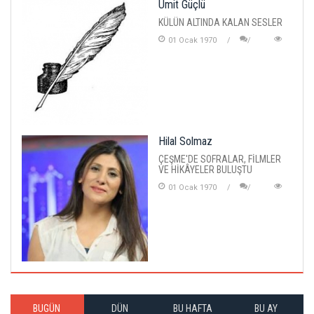
Ümit Güçlü
KÜLÜN ALTINDA KALAN SESLER
01 Ocak 1970
Hilal Solmaz
ÇEŞME'DE SOFRALAR, FİLMLER
VE HİKÂYELER BULUŞTU
01 Ocak 1970
BUGÜN
DÜN
BU HAFTA
BU AY