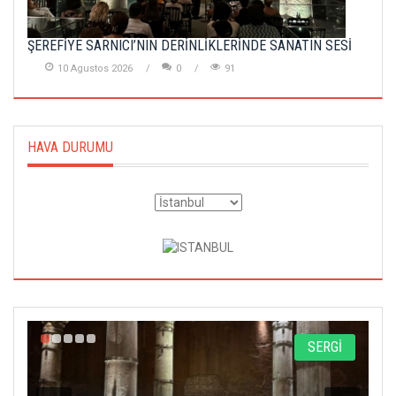
ŞEREFİYE SARNICI’NIN DERİNLİKLERİNDE SANATIN SESİ
10 Agustos 2026
0
91
HAVA DURUMU
A
SERGİ