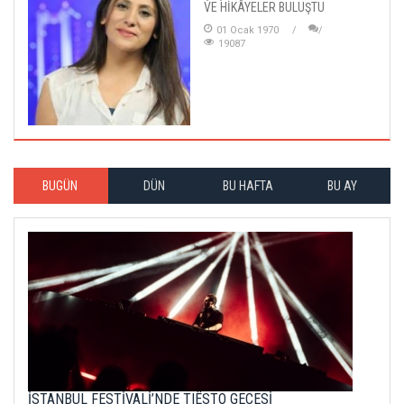
VE HİKÂYELER BULUŞTU
01 Ocak 1970
19087
BUGÜN
DÜN
BU HAFTA
BU AY
İSTANBUL FESTİVALİ’NDE TIËSTO GECESİ