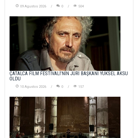
09 Agustos 2026
0
504
ÇATALCA FİLM FESTİVALİ’NİN JÜRİ BAŞKANI YÜKSEL AKSU
OLDU
10 Agustos 2026
0
157