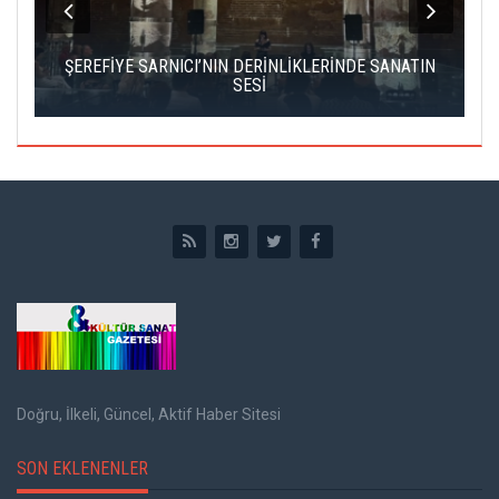
IK
ŞEREFİYE SARNICI’NIN DERİNLİKLERİNDE SANATIN
Ç
SESİ
Doğru, İlkeli, Güncel, Aktif Haber Sitesi
SON EKLENENLER