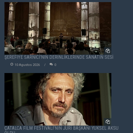
ŞEREFİYE SARNICI’NIN DERİNLİKLERİNDE SANATIN SESİ
10 Agustos 2026
0
ÇATALCA FİLM FESTİVALİ’NİN JÜRİ BAŞKANI YÜKSEL AKSU