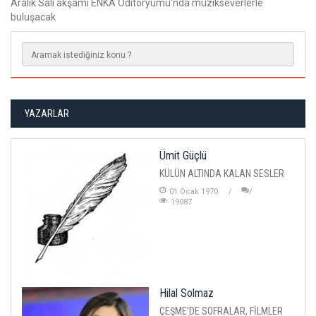
Aralık Salı akşamı ENKA Oditoryumu’nda müzikseverlerle
buluşacak
YAZARLAR
Ümit Güçlü
KÜLÜN ALTINDA KALAN SESLER
01 Ocak 1970
19087
Hilal Solmaz
ÇEŞME'DE SOFRALAR, FİLMLER