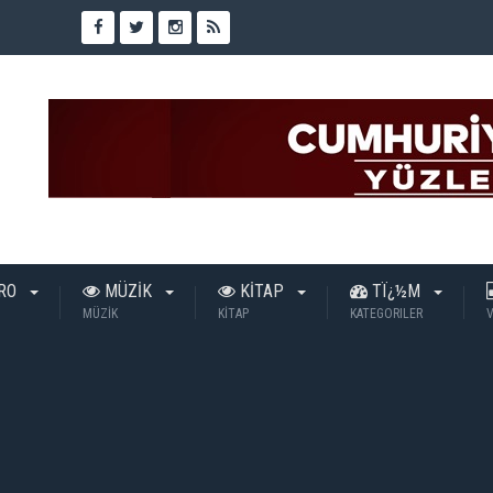
TRO
MÜZİK
KİTAP
TÏ¿½M
MÜZİK
KİTAP
KATEGORILER
V