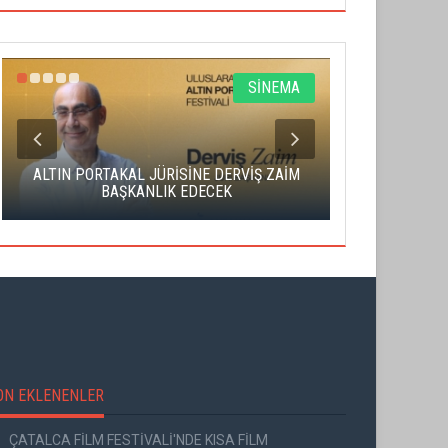
SİNEMA
ALTIN PORTAKAL JÜRİSİNE DERVİŞ ZAİM
CAS ÜCRE
BAŞKANLIK EDECEK
SAHNENİN 
ON EKLENENLER
ÇATALCA FİLM FESTİVALİ'NDE KISA FİLM