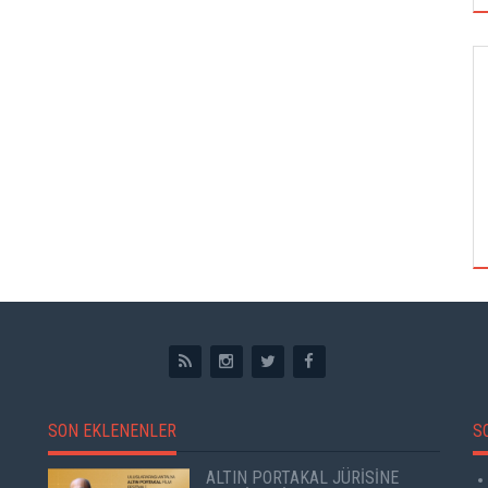
GÖRSEL SANATLAR
TUZBİBER, EDİNBURGH FRİNGE'DEKİ İLK
GÖSTERİSİNİ DENİZ GÖKTAŞ'LA YAPACAK
SON EKLENENLER
S
ALTIN PORTAKAL JÜRİSİNE