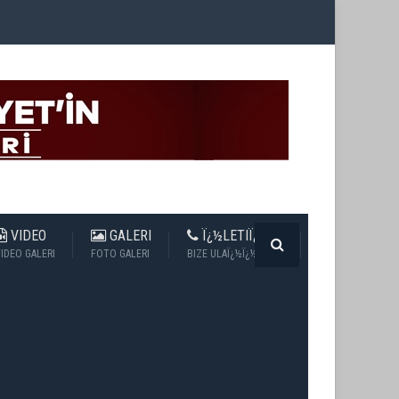
VIDEO
GALERI
Ï¿½LETIÏ¿½IM
IDEO GALERI
FOTO GALERI
BIZE ULAÏ¿½Ï¿½N