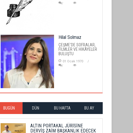
Hilal Solmaz
ÇEŞME'DE SOFRALAR,
FİLMLER VE HİKÂYELER
BULUŞTU
01 Ocak 1970
BUGÜN
DÜN
BU HAFTA
BU AY
ALTIN PORTAKAL JÜRİSİNE
DERVİŞ ZAİM BAŞKANLIK EDECEK