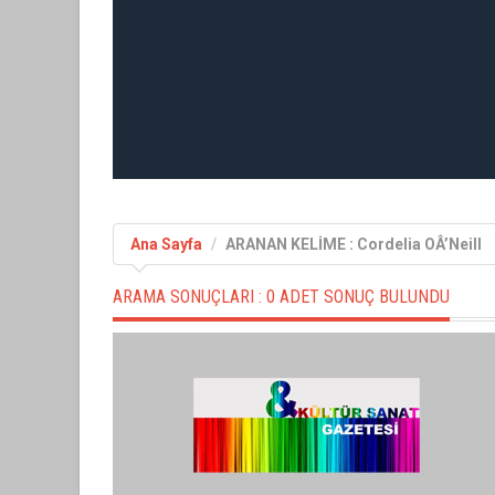
Ana Sayfa
ARANAN KELİME : Cordelia OÂ’Neill
ARAMA SONUÇLARI :
0 ADET SONUÇ BULUNDU