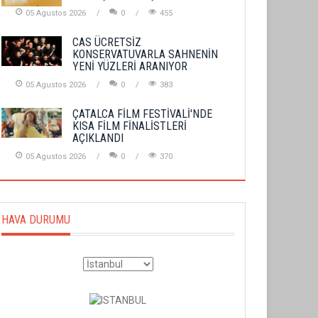
05 Agustos 2026
0
455
CAS ÜCRETSİZ
KONSERVATUVARLA SAHNENİN
YENİ YÜZLERİ ARANIYOR
05 Agustos 2026
0
383
ÇATALCA FİLM FESTİVALİ'NDE
KISA FİLM FİNALİSTLERİ
AÇIKLANDI
05 Agustos 2026
0
370
HAVA DURUMU