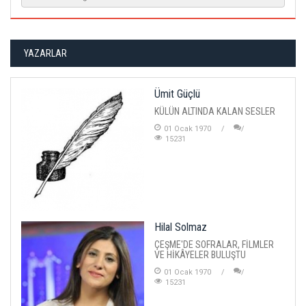
YAZARLAR
Ümit Güçlü
KÜLÜN ALTINDA KALAN SESLER
01 Ocak 1970
15231
Hilal Solmaz
ÇEŞME'DE SOFRALAR, FİLMLER
VE HİKÂYELER BULUŞTU
01 Ocak 1970
15231