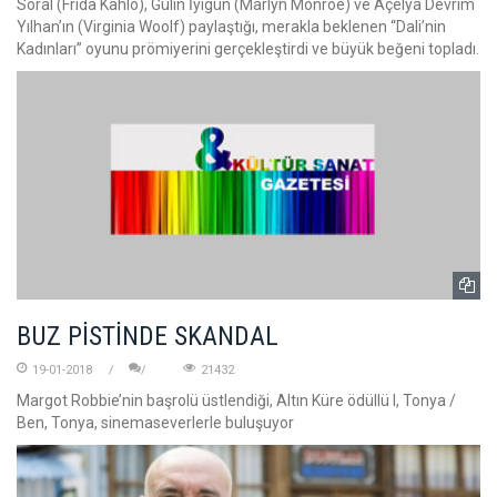
Soral (Frida Kahlo), Gülin İyigün (Marlyn Monroe) ve Açelya Devrim
Yılhan’ın (Virginia Woolf) paylaştığı, merakla beklenen “Dali’nin
Kadınları” oyunu prömiyerini gerçekleştirdi ve büyük beğeni topladı.
BUZ PİSTİNDE SKANDAL
19-01-2018
21432
Margot Robbie’nin başrolü üstlendiği, Altın Küre ödüllü I, Tonya /
Ben, Tonya, sinemaseverlerle buluşuyor