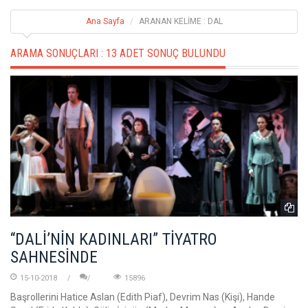
Ana Sayfa
ARANAN KELİME : DAL
ARAMA SONUÇLARI :
13 ADET SONUÇ BULUNDU
“DALİ’NİN KADINLARI” TİYATRO
SAHNESİNDE
15-10-2018
15896
Başrollerini Hatice Aslan (Edith Piaf), Devrim Nas (Kişi), Hande