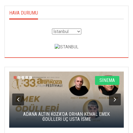
HAVA DURUMU
A
SİNEMA
K
ADANA ALTIN KOZA'DA ORHAN KEMAL EMEK
A
ÖDÜLLERİ ÜÇ USTA İSME