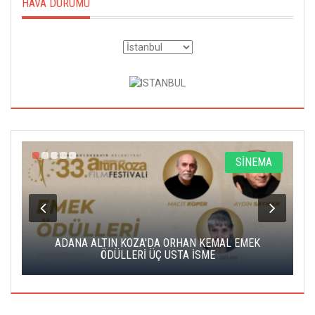
HAVA DURUMU
A
SİNEMA
K
ADANA ALTIN KOZA'DA ORHAN KEMAL EMEK
A
ÖDÜLLERİ ÜÇ USTA İSME