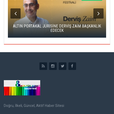
ALTIN PORTAKAL JÜRİSİNE DERVİŞ ZAİM BAŞKANLIK
C
EDECEK
Doğru, İlkeli, Güncel, Aktif Haber Sitesi