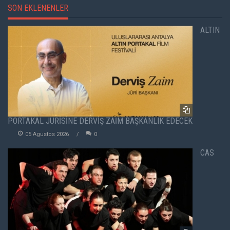
SON EKLENENLER
ALTIN
PORTAKAL JÜRİSİNE DERVİŞ ZAİM BAŞKANLIK EDECEK
05 Agustos 2026
0
CAS