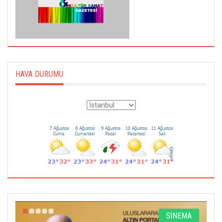
HAVA DURUMU
R
SİNEMA