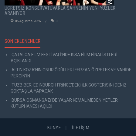
ÜCRETSİZ KONSERVATUVARLA SAHNENİN YENİ YÜZLERİ
ARANIYOR
05 Agustos 2026
0
SON EKLENENLER
ÇATALCA FİLM FESTİVALİ'NDE KISA FİLM FİNALİSTLERİ
AÇIKLANDI
ALTIN KOZA'NIN ONUR ÖDÜLLERİ FERZAN ÖZPETEK VE VAHİDE
PERÇİN'İN
TUZBİBER, EDİNBURGH FRİNGE'DEKİ İLK GÖSTERİSİNİ DENİZ
GÖKTAŞ'LA YAPACAK
BURSA OSMANGAZİ'DE YAŞAR KEMAL MEDENİYETLER
KÜTÜPHANESİ AÇILDI
KÜNYE
İLETİŞİM