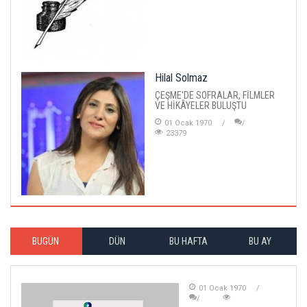
Hilal Solmaz
ÇEŞME'DE SOFRALAR, FİLMLER
VE HİKÂYELER BULUŞTU
01 Ocak 1970
23379
BUGÜN
DÜN
BU HAFTA
BU AY
01 Ocak 1970