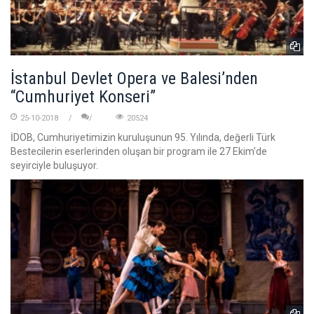
İstanbul Devlet Opera ve Balesi’nden
“Cumhuriyet Konseri”
25-10-2018
20524
İDOB, Cumhuriyetimizin kuruluşunun 95. Yılında, değerli Türk
Bestecilerin eserlerinden oluşan bir program ile 27 Ekim'de
seyirciyle buluşuyor.