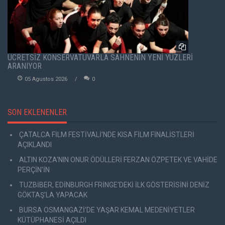
ÜCRETSİZ KONSERVATUVARLA SAHNENİN YENİ YÜZLERİ
ARANIYOR
05 Agustos 2026
0
SON EKLENENLER
ÇATALCA FİLM FESTİVALİ'NDE KISA FİLM FİNALİSTLERİ
AÇIKLANDI
ALTIN KOZA'NIN ONUR ÖDÜLLERİ FERZAN ÖZPETEK VE VAHİDE
PERÇİN'İN
TUZBİBER, EDİNBURGH FRİNGE'DEKİ İLK GÖSTERİSİNİ DENİZ
GÖKTAŞ'LA YAPACAK
BURSA OSMANGAZİ'DE YAŞAR KEMAL MEDENİYETLER
KÜTÜPHANESİ AÇILDI