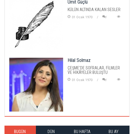
Ümit Güçlü
KÜLÜN ALTINDA KALAN SESLER
01 Ocak 1970
Hilal Solmaz
ÇEŞME'DE SOFRALAR, FİLMLER
VE HİKÂYELER BULUŞTU
01 Ocak 1970
BUGÜN
DÜN
BU HAFTA
BU AY