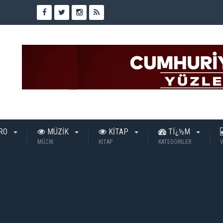
TRO
MÜZİK
KİTAP
TÏ¿½M
MÜZİK
KİTAP
KATEGORILER
V