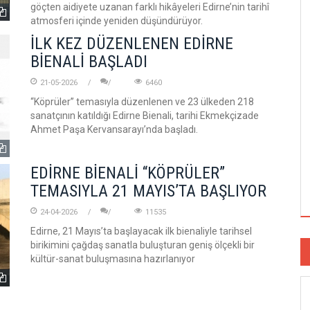
göçten aidiyete uzanan farklı hikâyeleri Edirne’nin tarihî
atmosferi içinde yeniden düşündürüyor.
İLK KEZ DÜZENLENEN EDİRNE
BİENALİ BAŞLADI
21-05-2026
6460
“Köprüler” temasıyla düzenlenen ve 23 ülkeden 218
sanatçının katıldığı Edirne Bienali, tarihi Ekmekçizade
Ahmet Paşa Kervansarayı’nda başladı.
EDİRNE BİENALİ “KÖPRÜLER”
TEMASIYLA 21 MAYIS’TA BAŞLIYOR
24-04-2026
11535
Edirne, 21 Mayıs’ta başlayacak ilk bienaliyle tarihsel
birikimini çağdaş sanatla buluşturan geniş ölçekli bir
kültür-sanat buluşmasına hazırlanıyor