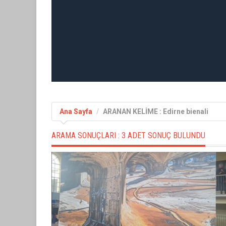
Ana Sayfa
ARANAN KELİME : Edirne bienali
ARAMA SONUÇLARI :
3 ADET SONUÇ BULUNDU