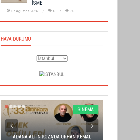
İSME
07 Agustos 2026
0
30
HAVA DURUMU
SİNEMA
ADANA ALTIN KOZA'DA ORHAN KEMAL
ALTIN PORTA