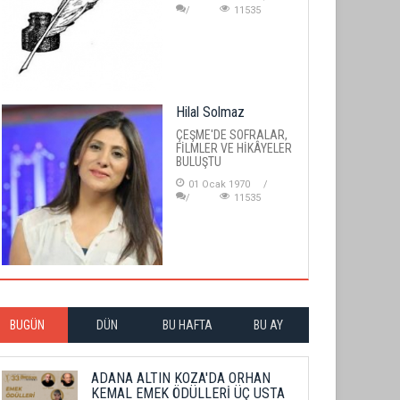
11535
Hilal Solmaz
ÇEŞME'DE SOFRALAR,
FİLMLER VE HİKÂYELER
BULUŞTU
01 Ocak 1970
11535
BUGÜN
DÜN
BU HAFTA
BU AY
ADANA ALTIN KOZA'DA ORHAN
KEMAL EMEK ÖDÜLLERİ ÜÇ USTA