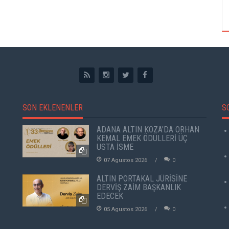
ÖZPETEK VE VAHİDE PERÇİN'İN
SON EKLENENLER
S
ADANA ALTIN KOZA'DA ORHAN
KEMAL EMEK ÖDÜLLERİ ÜÇ
USTA İSME
07 Agustos 2026
0
ALTIN PORTAKAL JÜRİSİNE
DERVİŞ ZAİM BAŞKANLIK
EDECEK
05 Agustos 2026
0