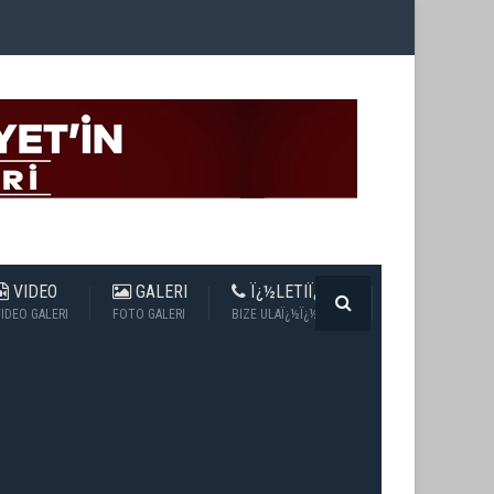
VIDEO
GALERI
Ï¿½LETIÏ¿½IM
IDEO GALERI
FOTO GALERI
BIZE ULAÏ¿½Ï¿½N