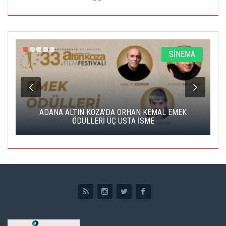
A
SİNEMA
K
ADANA ALTIN KOZA'DA ORHAN KEMAL EMEK
A
ÖDÜLLERİ ÜÇ USTA İSME