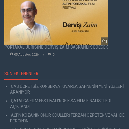
PORTAKAL JÜRİSİNE DERVİŞ ZAİM BAŞKANLIK EDECEK
05 Agustos 2026
0
SON EKLENENLER
CAS ÜCRETSİZ KONSERVATUVARLA SAHNENİN YENİ YÜZLERİ
ARANIYOR
ÇATALCA FİLM FESTİVALİ'NDE KISA FİLM FİNALİSTLERİ
AÇIKLANDI
ALTIN KOZA'NIN ONUR ÖDÜLLERİ FERZAN ÖZPETEK VE VAHİDE
PERÇİN'İN