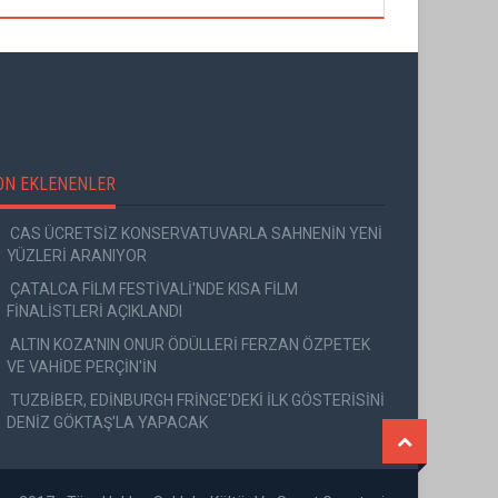
ON EKLENENLER
CAS ÜCRETSİZ KONSERVATUVARLA SAHNENİN YENİ
YÜZLERİ ARANIYOR
ÇATALCA FİLM FESTİVALİ'NDE KISA FİLM
FİNALİSTLERİ AÇIKLANDI
ALTIN KOZA'NIN ONUR ÖDÜLLERİ FERZAN ÖZPETEK
VE VAHİDE PERÇİN'İN
TUZBİBER, EDİNBURGH FRİNGE'DEKİ İLK GÖSTERİSİNİ
DENİZ GÖKTAŞ'LA YAPACAK