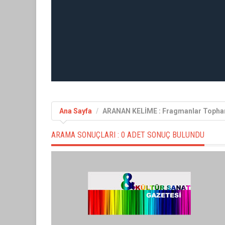
Ana Sayfa
ARANAN KELİME : Fragmanlar Topha
ARAMA SONUÇLARI :
0 ADET SONUÇ BULUNDU