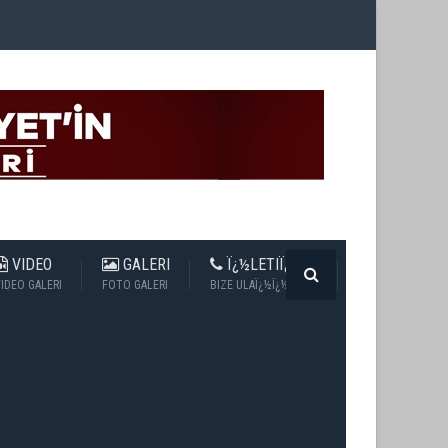
VIDEO
GALERI
Ï¿½LETIÏ¿½IM
IDEO GALERI
FOTO GALERI
BIZE ULAÏ¿½Ï¿½N