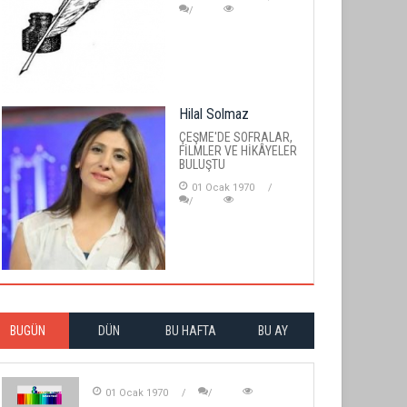
Hilal Solmaz
ÇEŞME'DE SOFRALAR,
FİLMLER VE HİKÂYELER
BULUŞTU
01 Ocak 1970
BUGÜN
DÜN
BU HAFTA
BU AY
01 Ocak 1970