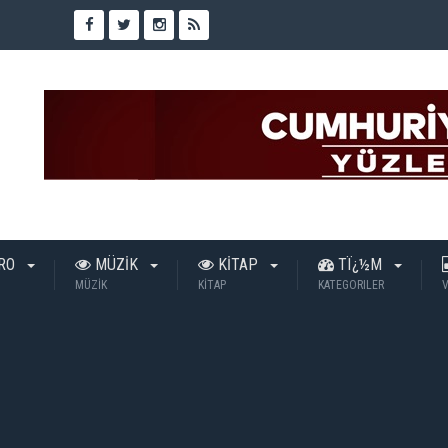
TRO
MÜZİK
KİTAP
TÏ¿½M
MÜZİK
KİTAP
KATEGORILER
V