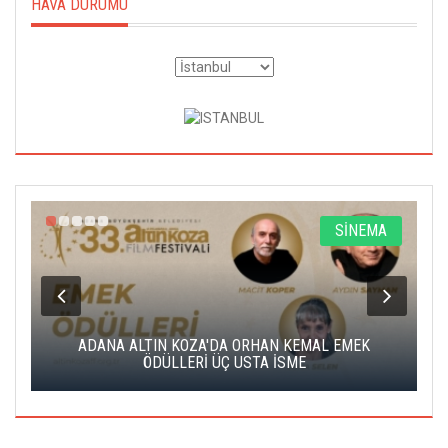
HAVA DURUMU
A
SİNEMA
K
ADANA ALTIN KOZA'DA ORHAN KEMAL EMEK
A
ÖDÜLLERİ ÜÇ USTA İSME