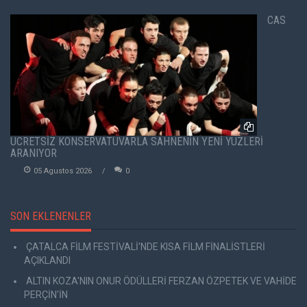
CAS
ÜCRETSİZ KONSERVATUVARLA SAHNENİN YENİ YÜZLERİ
ARANIYOR
05 Agustos 2026
0
SON EKLENENLER
ÇATALCA FİLM FESTİVALİ'NDE KISA FİLM FİNALİSTLERİ
AÇIKLANDI
ALTIN KOZA'NIN ONUR ÖDÜLLERİ FERZAN ÖZPETEK VE VAHİDE
PERÇİN'İN