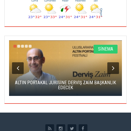
R
SİNEMA
ALTIN PORTAKAL JÜRİSİNE DERVİŞ ZAİM BAŞKANLIK
C
EDECEK