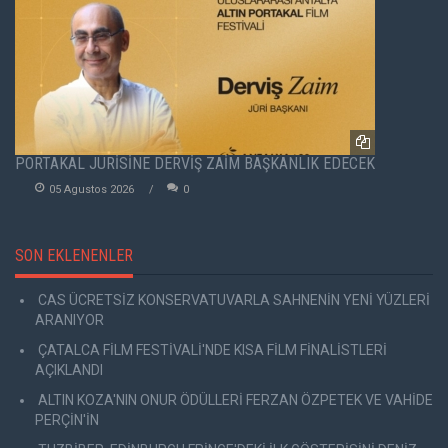
PORTAKAL JÜRİSİNE DERVİŞ ZAİM BAŞKANLIK EDECEK
05 Agustos 2026
0
SON EKLENENLER
CAS ÜCRETSİZ KONSERVATUVARLA SAHNENİN YENİ YÜZLERİ
ARANIYOR
ÇATALCA FİLM FESTİVALİ'NDE KISA FİLM FİNALİSTLERİ
AÇIKLANDI
ALTIN KOZA'NIN ONUR ÖDÜLLERİ FERZAN ÖZPETEK VE VAHİDE
PERÇİN'İN