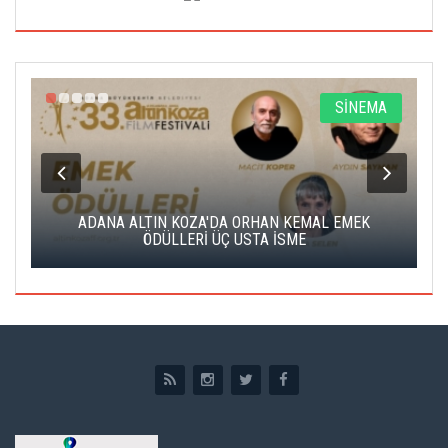
A
SİNEMA
K
ADANA ALTIN KOZA'DA ORHAN KEMAL EMEK
A
ÖDÜLLERİ ÜÇ USTA İSME