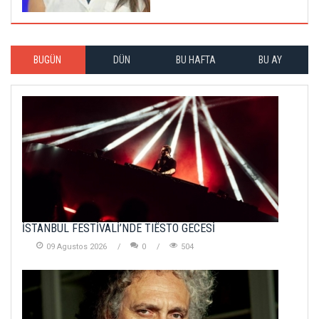
BUGÜN
DÜN
BU HAFTA
BU AY
İSTANBUL FESTİVALİ’NDE TIËSTO GECESİ
09 Agustos 2026
0
504