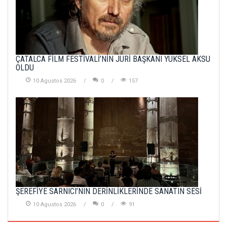
ÇATALCA FİLM FESTİVALİ’NİN JÜRİ BAŞKANI YÜKSEL AKSU
OLDU
10 Agustos 2026
0
157
ŞEREFİYE SARNICI’NIN DERİNLİKLERİNDE SANATIN SESİ
10 Agustos 2026
0
91