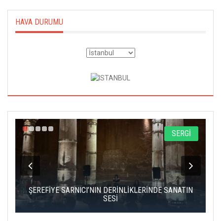
HAVA DURUMU
A
SERGİ
IK
ŞEREFİYE SARNICI’NIN DERİNLİKLERİNDE SANATIN
Ç
SESİ