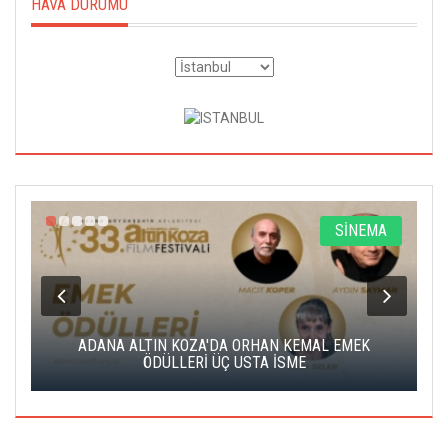
HAVA DURUMU
A
SİNEMA
K
ADANA ALTIN KOZA'DA ORHAN KEMAL EMEK
A
ÖDÜLLERİ ÜÇ USTA İSME