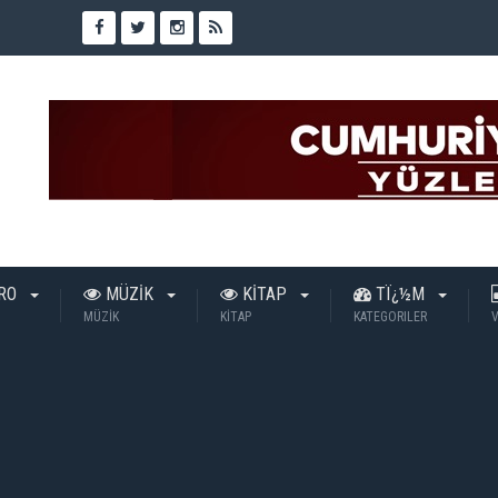
TRO
MÜZİK
KİTAP
TÏ¿½M
MÜZİK
KİTAP
KATEGORILER
V