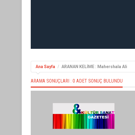
Ana Sayfa
ARANAN KELİME : Mahershala Ali
ARAMA SONUÇLARI :
0 ADET SONUÇ BULUNDU