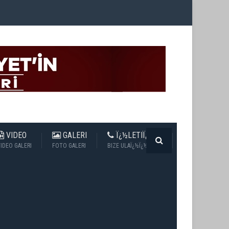
VIDEO
GALERI
Ï¿½LETIÏ¿½IM
IDEO GALERI
FOTO GALERI
BIZE ULAÏ¿½Ï¿½N