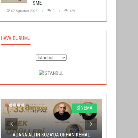
İSME
07 Agustos 2026
0
129
HAVA DURUMU
SİNEMA
ADANA ALTIN KOZA'DA ORHAN KEMAL
ALTIN PORTA