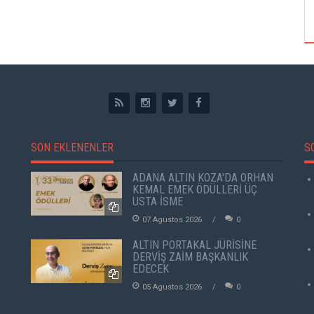
ÖZPETEK VE VAHİDE PERÇİN'İN
SON EKLENENLER
S
ADANA ALTIN KOZA'DA ORHAN
KEMAL EMEK ÖDÜLLERİ ÜÇ
USTA İSME
07 Agustos 2026
0
ALTIN PORTAKAL JÜRİSİNE
DERVİŞ ZAİM BAŞKANLIK
EDECEK
05 Agustos 2026
0