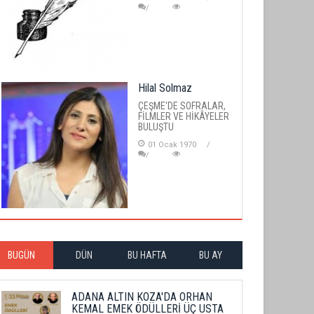
Hilal Solmaz
ÇEŞME'DE SOFRALAR,
FİLMLER VE HİKÂYELER
BULUŞTU
01 Ocak 1970
BUGÜN
DÜN
BU HAFTA
BU AY
ADANA ALTIN KOZA'DA ORHAN
KEMAL EMEK ÖDÜLLERİ ÜÇ USTA