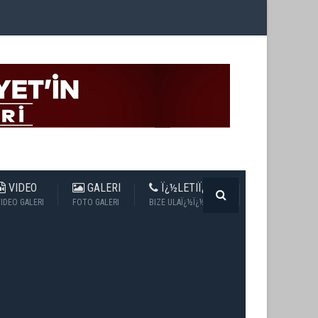
VIDEO
GALERI
Ï¿½LETIÏ¿½IM
IDEO GALERI
FOTO GALERI
BIZE ULAÏ¿½Ï¿½N