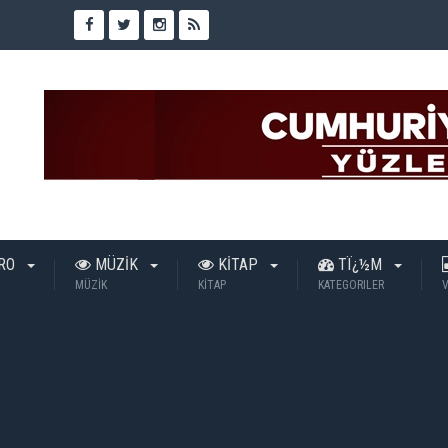
TRO
MÜZİK
KİTAP
TÏ¿½M
MÜZİK
KİTAP
KATEGORILER
V