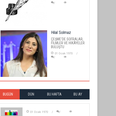
Hilal Solmaz
ÇEŞME'DE SOFRALAR,
FİLMLER VE HİKÂYELER
BULUŞTU
01 Ocak 1970
BUGÜN
DÜN
BU HAFTA
BU AY
01 Ocak 1970