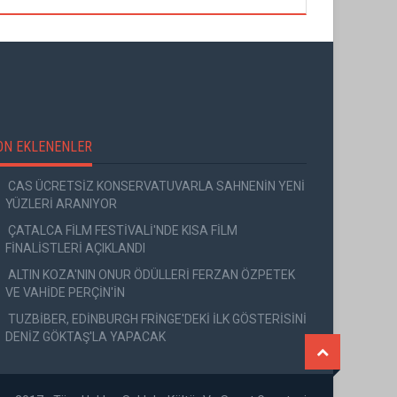
ON EKLENENLER
CAS ÜCRETSİZ KONSERVATUVARLA SAHNENİN YENİ
YÜZLERİ ARANIYOR
ÇATALCA FİLM FESTİVALİ'NDE KISA FİLM
FİNALİSTLERİ AÇIKLANDI
ALTIN KOZA'NIN ONUR ÖDÜLLERİ FERZAN ÖZPETEK
VE VAHİDE PERÇİN'İN
TUZBİBER, EDİNBURGH FRİNGE'DEKİ İLK GÖSTERİSİNİ
DENİZ GÖKTAŞ'LA YAPACAK