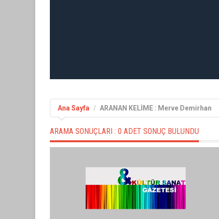
Ana Sayfa
ARANAN KELİME : Merve Demirhan
ARAMA SONUÇLARI :
0 ADET SONUÇ BULUNDU