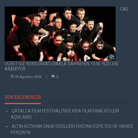
CAS
ÜCRETSİZ KONSERVATUVARLA SAHNENİN YENİ YÜZLERİ
ARANIYOR
05 Agustos 2026
0
SON EKLENENLER
ÇATALCA FİLM FESTİVALİ'NDE KISA FİLM FİNALİSTLERİ
AÇIKLANDI
ALTIN KOZA'NIN ONUR ÖDÜLLERİ FERZAN ÖZPETEK VE VAHİDE
PERÇİN'İN