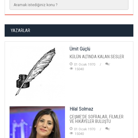
YAZARLAR
Ümit Güçlü
KÜLÜN ALTINDA KALAN SESLER
01 Ocak 1970
15040
Hilal Solmaz
ÇEŞME'DE SOFRALAR, FİLMLER
VE HİKÂYELER BULUŞTU
01 Ocak 1970
15040