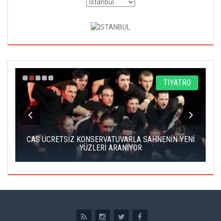
A
TİYATRO
IK
CAS ÜCRETSİZ KONSERVATUVARLA SAHNENİN YENİ
YÜZLERİ ARANIYOR