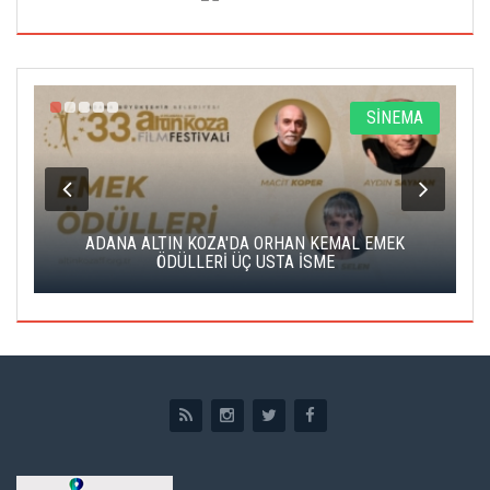
A
SİNEMA
K
ADANA ALTIN KOZA'DA ORHAN KEMAL EMEK
A
ÖDÜLLERİ ÜÇ USTA İSME