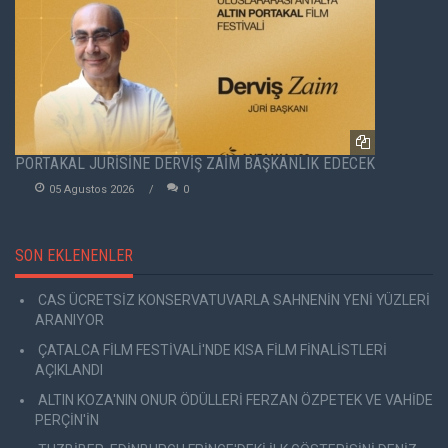
PORTAKAL JÜRİSİNE DERVİŞ ZAİM BAŞKANLIK EDECEK
05 Agustos 2026
0
SON EKLENENLER
CAS ÜCRETSİZ KONSERVATUVARLA SAHNENİN YENİ YÜZLERİ
ARANIYOR
ÇATALCA FİLM FESTİVALİ'NDE KISA FİLM FİNALİSTLERİ
AÇIKLANDI
ALTIN KOZA'NIN ONUR ÖDÜLLERİ FERZAN ÖZPETEK VE VAHİDE
PERÇİN'İN