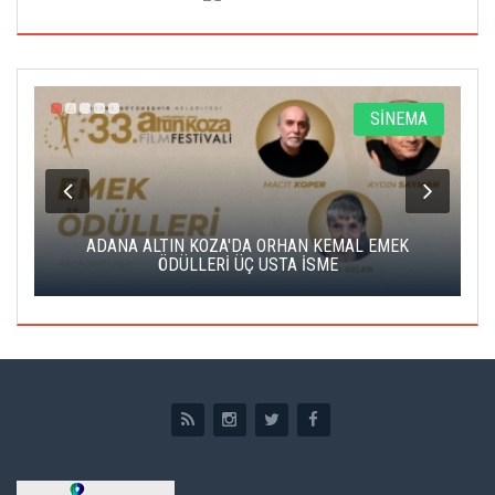
A
SİNEMA
K
ADANA ALTIN KOZA'DA ORHAN KEMAL EMEK
A
ÖDÜLLERİ ÜÇ USTA İSME