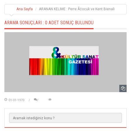
Ana Sayfa
ARANAN KELİME : Perre Ã‡ocuk ve Kent Bienali
ARAMA SONUÇLARI :
0 ADET SONUÇ BULUNDU
01-01-1970