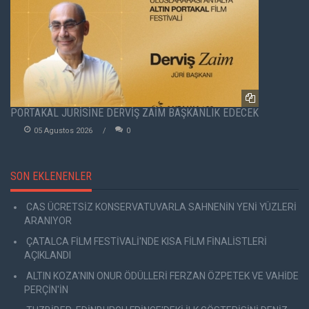
PORTAKAL JÜRİSİNE DERVİŞ ZAİM BAŞKANLIK EDECEK
05 Agustos 2026
0
SON EKLENENLER
CAS ÜCRETSİZ KONSERVATUVARLA SAHNENİN YENİ YÜZLERİ
ARANIYOR
ÇATALCA FİLM FESTİVALİ'NDE KISA FİLM FİNALİSTLERİ
AÇIKLANDI
ALTIN KOZA'NIN ONUR ÖDÜLLERİ FERZAN ÖZPETEK VE VAHİDE
PERÇİN'İN