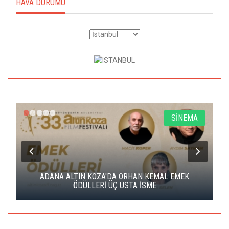
HAVA DURUMU
A
SİNEMA
K
ADANA ALTIN KOZA'DA ORHAN KEMAL EMEK
A
ÖDÜLLERİ ÜÇ USTA İSME