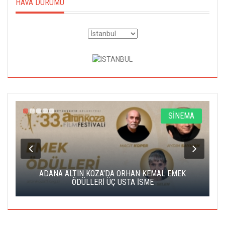
HAVA DURUMU
A
SİNEMA
K
ADANA ALTIN KOZA'DA ORHAN KEMAL EMEK
A
ÖDÜLLERİ ÜÇ USTA İSME