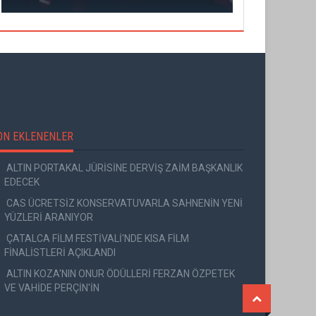
ON EKLENENLER
ALTIN PORTAKAL JÜRİSİNE DERVİŞ ZAİM BAŞKANLIK
EDECEK
CAS ÜCRETSİZ KONSERVATUVARLA SAHNENİN YENİ
YÜZLERİ ARANIYOR
ÇATALCA FİLM FESTİVALİ'NDE KISA FİLM
FİNALİSTLERİ AÇIKLANDI
ALTIN KOZA'NIN ONUR ÖDÜLLERİ FERZAN ÖZPETEK
VE VAHİDE PERÇİN'İN