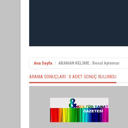
Ana Sayfa
ARANAN KELİME : Resul Aytemur
ARAMA SONUÇLARI :
0 ADET SONUÇ BULUNDU