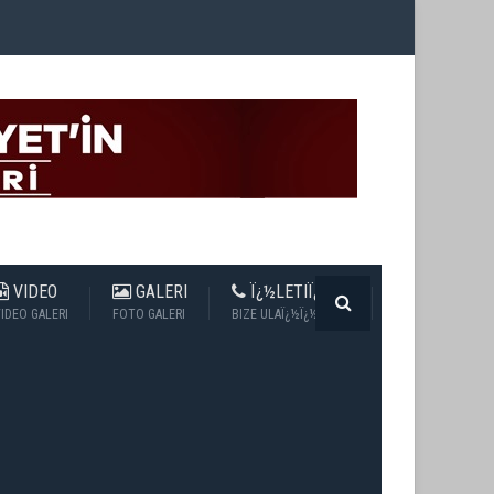
VIDEO
GALERI
Ï¿½LETIÏ¿½IM
IDEO GALERI
FOTO GALERI
BIZE ULAÏ¿½Ï¿½N