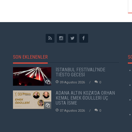
SON EKLENENLER
S
İSTANBUL FESTİVALİ’NDE
TIËSTO GECESİ
09 Agustos 2026
0
ADANA ALTIN KOZA'DA ORHAN
KEMAL EMEK ÖDÜLLERİ ÜÇ
USTA İSME
07 Agustos 2026
0