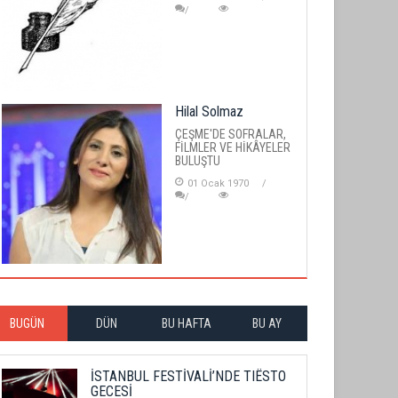
Hilal Solmaz
ÇEŞME'DE SOFRALAR,
FİLMLER VE HİKÂYELER
BULUŞTU
01 Ocak 1970
BUGÜN
DÜN
BU HAFTA
BU AY
İSTANBUL FESTİVALİ’NDE TIËSTO
GECESİ