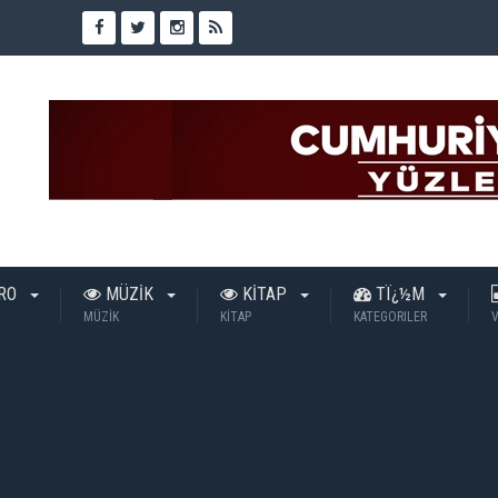
TRO
MÜZİK
KİTAP
TÏ¿½M
MÜZİK
KİTAP
KATEGORILER
V