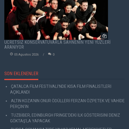
ÜCRETSİZ KONSERVATUVARLA SAHNENİN YENİ YÜZLERİ
ARANIYOR
05 Agustos 2026
0
SON EKLENENLER
ÇATALCA FİLM FESTİVALİ'NDE KISA FİLM FİNALİSTLERİ
AÇIKLANDI
ALTIN KOZA'NIN ONUR ÖDÜLLERİ FERZAN ÖZPETEK VE VAHİDE
PERÇİN'İN
TUZBİBER, EDİNBURGH FRİNGE'DEKİ İLK GÖSTERİSİNİ DENİZ
GÖKTAŞ'LA YAPACAK