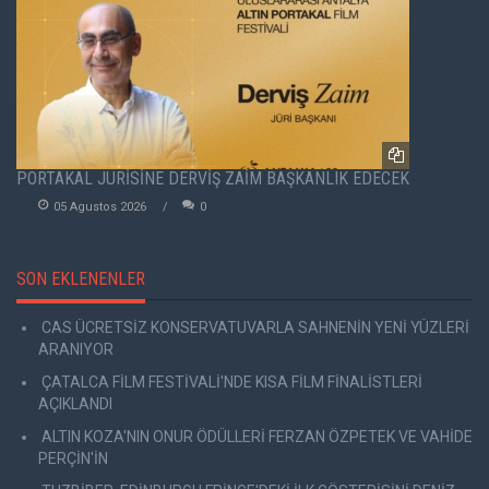
PORTAKAL JÜRİSİNE DERVİŞ ZAİM BAŞKANLIK EDECEK
05 Agustos 2026
0
SON EKLENENLER
CAS ÜCRETSİZ KONSERVATUVARLA SAHNENİN YENİ YÜZLERİ
ARANIYOR
ÇATALCA FİLM FESTİVALİ'NDE KISA FİLM FİNALİSTLERİ
AÇIKLANDI
ALTIN KOZA'NIN ONUR ÖDÜLLERİ FERZAN ÖZPETEK VE VAHİDE
PERÇİN'İN