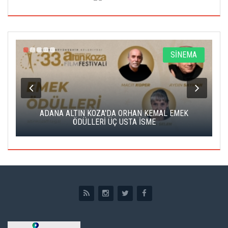
A
SİNEMA
K
ADANA ALTIN KOZA'DA ORHAN KEMAL EMEK
A
ÖDÜLLERİ ÜÇ USTA İSME