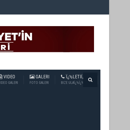
VIDEO
GALERI
Ï¿½LETIÏ¿½IM
IDEO GALERI
FOTO GALERI
BIZE ULAÏ¿½Ï¿½N