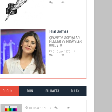
Hilal Solmaz
ÇEŞME'DE SOFRALAR,
FİLMLER VE HİKÂYELER
BULUŞTU
01 Ocak 1970
BUGÜN
DÜN
BU HAFTA
BU AY
01 Ocak 1970