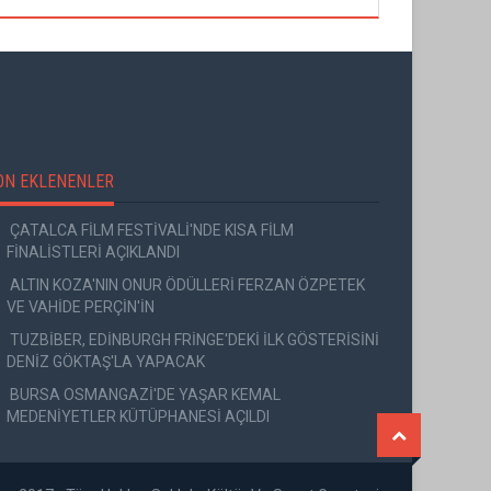
ON EKLENENLER
ÇATALCA FİLM FESTİVALİ'NDE KISA FİLM
FİNALİSTLERİ AÇIKLANDI
ALTIN KOZA'NIN ONUR ÖDÜLLERİ FERZAN ÖZPETEK
VE VAHİDE PERÇİN'İN
TUZBİBER, EDİNBURGH FRİNGE'DEKİ İLK GÖSTERİSİNİ
DENİZ GÖKTAŞ'LA YAPACAK
BURSA OSMANGAZİ'DE YAŞAR KEMAL
MEDENİYETLER KÜTÜPHANESİ AÇILDI