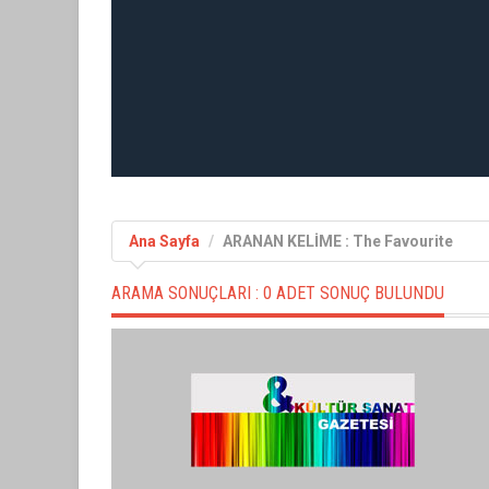
Ana Sayfa
ARANAN KELİME : The Favourite
ARAMA SONUÇLARI :
0 ADET SONUÇ BULUNDU