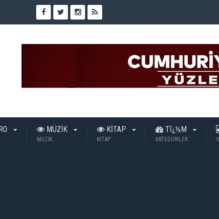
TRO
MÜZİK
KİTAP
TÏ¿½M
MÜZİK
KİTAP
KATEGORILER
V