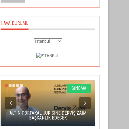
HAVA DURUMU
SİNEMA
ALTIN PORTAKAL JÜRİSİNE DERVİŞ ZAİM
CAS ÜCRE
BAŞKANLIK EDECEK
SAHNENİN 