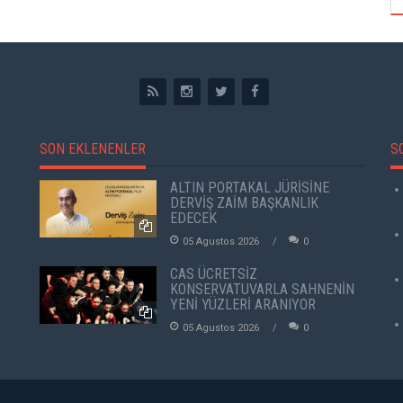
SON EKLENENLER
S
ALTIN PORTAKAL JÜRİSİNE
DERVİŞ ZAİM BAŞKANLIK
EDECEK
05 Agustos 2026
0
CAS ÜCRETSİZ
KONSERVATUVARLA SAHNENİN
YENİ YÜZLERİ ARANIYOR
05 Agustos 2026
0