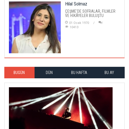
Hilal Solmaz
ÇEŞME'DE SOFRALAR, FİLMLER
VE HİKÂYELER BULUŞTU
01 Ocak 1970
10413
BUGÜN
DÜN
BU HAFTA
BU AY