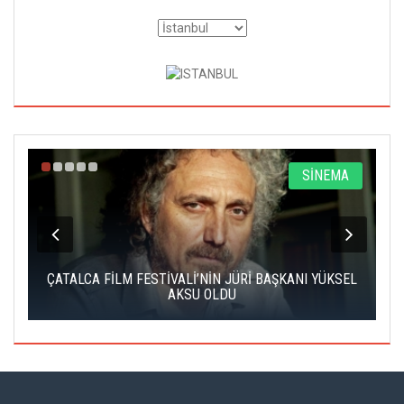
O
SİNEMA
Nİ
ÇATALCA FİLM FESTİVALİ’NİN JÜRİ BAŞKANI YÜKSEL
AKSU OLDU