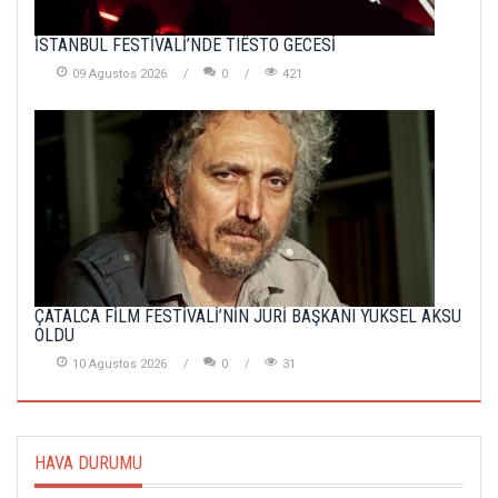
İSTANBUL FESTİVALİ’NDE TIËSTO GECESİ
09 Agustos 2026
0
421
ÇATALCA FİLM FESTİVALİ’NİN JÜRİ BAŞKANI YÜKSEL AKSU
OLDU
10 Agustos 2026
0
31
HAVA DURUMU