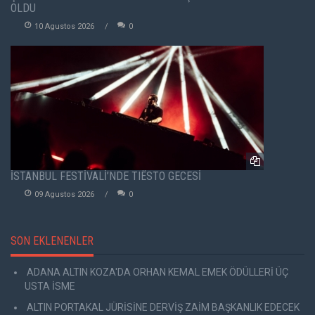
OLDU
10 Agustos 2026
0
İSTANBUL FESTİVALİ’NDE TIËSTO GECESİ
09 Agustos 2026
0
SON EKLENENLER
ADANA ALTIN KOZA'DA ORHAN KEMAL EMEK ÖDÜLLERİ ÜÇ
USTA İSME
ALTIN PORTAKAL JÜRİSİNE DERVİŞ ZAİM BAŞKANLIK EDECEK