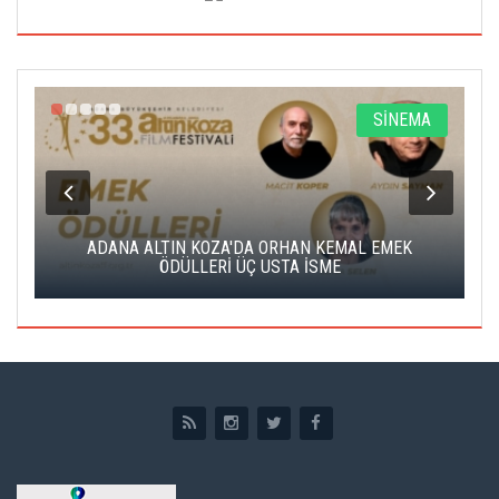
A
SİNEMA
K
ADANA ALTIN KOZA'DA ORHAN KEMAL EMEK
A
ÖDÜLLERİ ÜÇ USTA İSME