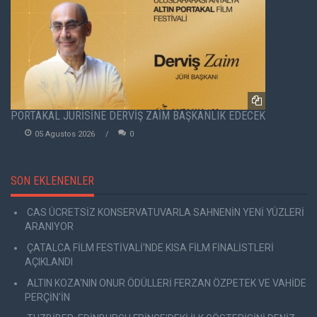
PORTAKAL JÜRİSİNE DERVİŞ ZAİM BAŞKANLIK EDECEK
05 Agustos 2026
0
SON EKLENENLER
CAS ÜCRETSİZ KONSERVATUVARLA SAHNENİN YENİ YÜZLERİ
ARANIYOR
ÇATALCA FİLM FESTİVALİ'NDE KISA FİLM FİNALİSTLERİ
AÇIKLANDI
ALTIN KOZA'NIN ONUR ÖDÜLLERİ FERZAN ÖZPETEK VE VAHİDE
PERÇİN'İN