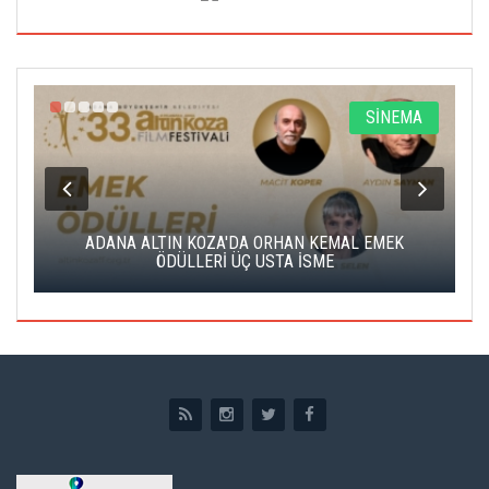
A
SİNEMA
K
ADANA ALTIN KOZA'DA ORHAN KEMAL EMEK
A
ÖDÜLLERİ ÜÇ USTA İSME