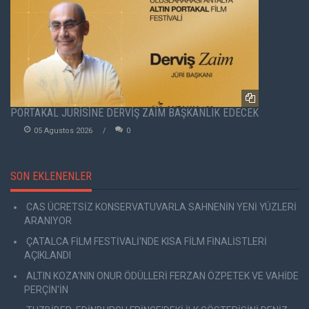
PORTAKAL JÜRİSİNE DERVİŞ ZAİM BAŞKANLIK EDECEK
05 Agustos 2026
0
SON EKLENENLER
CAS ÜCRETSİZ KONSERVATUVARLA SAHNENİN YENİ YÜZLERİ
ARANIYOR
ÇATALCA FİLM FESTİVALİ'NDE KISA FİLM FİNALİSTLERİ
AÇIKLANDI
ALTIN KOZA'NIN ONUR ÖDÜLLERİ FERZAN ÖZPETEK VE VAHİDE
PERÇİN'İN