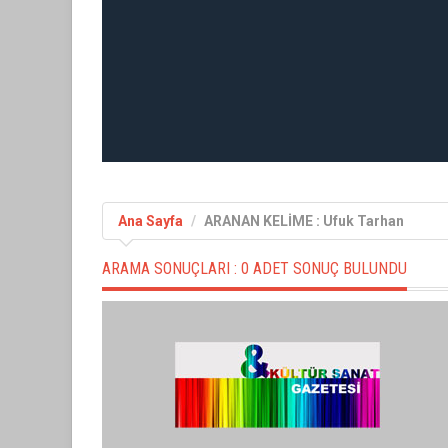
Ana Sayfa
ARANAN KELİME : Ufuk Tarhan
ARAMA SONUÇLARI :
0 ADET SONUÇ BULUNDU