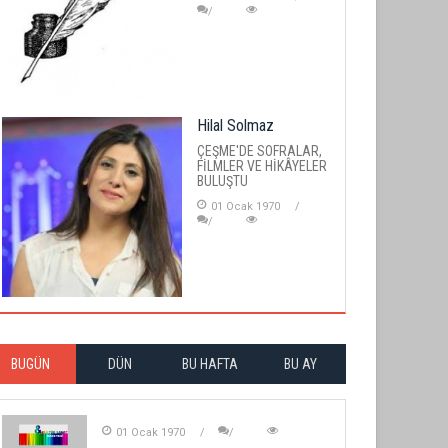
Hilal Solmaz
ÇEŞME'DE SOFRALAR,
FİLMLER VE HİKÂYELER
BULUŞTU
01 Ocak 1970
BUGÜN
DÜN
BU HAFTA
BU AY
01 Ocak 1970