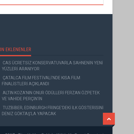
ON EKLENENLER
CAS ÜCRETSİZ KONSERVATUVARLA SAHNENİN YENİ
YÜZLERİ ARANIYOR
ÇATALCA FİLM FESTİVALİ'NDE KISA FİLM
FİNALİSTLERİ AÇIKLANDI
ALTIN KOZA'NIN ONUR ÖDÜLLERİ FERZAN ÖZPETEK
VE VAHİDE PERÇİN'İN
TUZBİBER, EDİNBURGH FRİNGE'DEKİ İLK GÖSTERİSİNİ
DENİZ GÖKTAŞ'LA YAPACAK