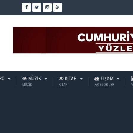
TRO
MÜZİK
KİTAP
TÏ¿½M
MÜZİK
KİTAP
KATEGORILER
V