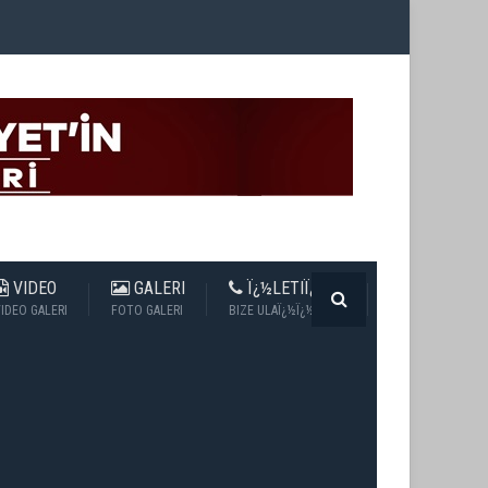
VIDEO
GALERI
Ï¿½LETIÏ¿½IM
IDEO GALERI
FOTO GALERI
BIZE ULAÏ¿½Ï¿½N