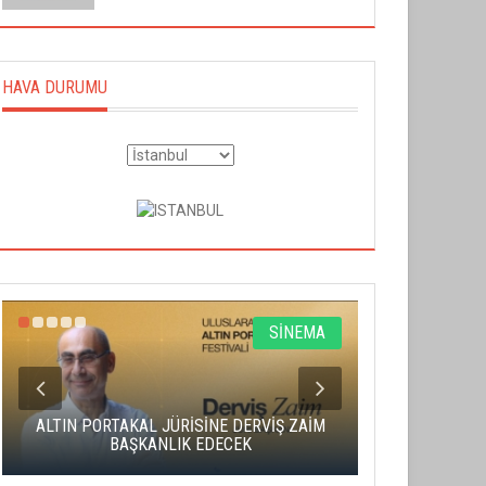
HAVA DURUMU
SİNEMA
ALTIN PORTAKAL JÜRİSİNE DERVİŞ ZAİM
CAS ÜCRE
BAŞKANLIK EDECEK
SAHNENİN 