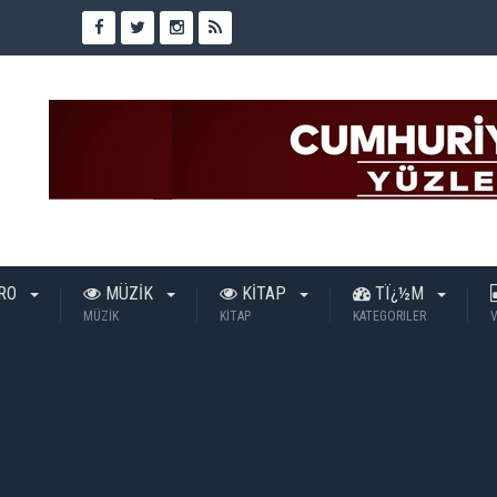
TRO
MÜZİK
KİTAP
TÏ¿½M
MÜZİK
KİTAP
KATEGORILER
V