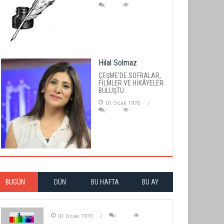
Hilal Solmaz
ÇEŞME'DE SOFRALAR,
FİLMLER VE HİKÂYELER
BULUŞTU
01 Ocak 1970
BUGÜN
DÜN
BU HAFTA
BU AY
01 Ocak 1970