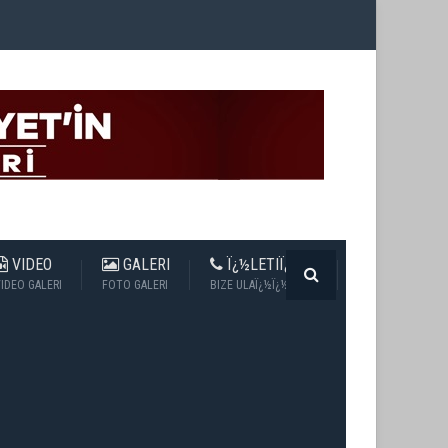
VIDEO
GALERI
Ï¿½LETIÏ¿½IM
IDEO GALERI
FOTO GALERI
BIZE ULAÏ¿½Ï¿½N