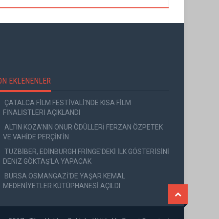
ON EKLENENLER
ÇATALCA FİLM FESTİVALİ'NDE KISA FİLM
FİNALİSTLERİ AÇIKLANDI
ALTIN KOZA'NIN ONUR ÖDÜLLERİ FERZAN ÖZPETEK
VE VAHİDE PERÇİN'İN
TUZBİBER, EDİNBURGH FRİNGE'DEKİ İLK GÖSTERİSİNİ
DENİZ GÖKTAŞ'LA YAPACAK
BURSA OSMANGAZİ'DE YAŞAR KEMAL
MEDENİYETLER KÜTÜPHANESİ AÇILDI