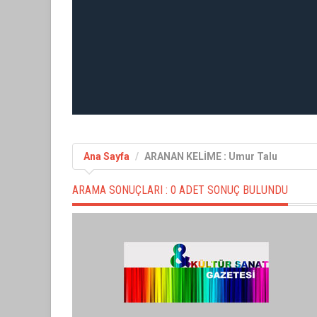
Ana Sayfa
ARANAN KELİME : Umur Talu
ARAMA SONUÇLARI :
0 ADET SONUÇ BULUNDU