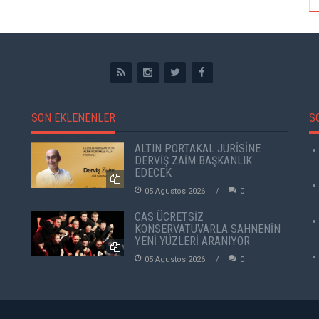
SON EKLENENLER
S
ALTIN PORTAKAL JÜRİSİNE
DERVİŞ ZAİM BAŞKANLIK
EDECEK
05 Agustos 2026
0
CAS ÜCRETSİZ
KONSERVATUVARLA SAHNENİN
YENİ YÜZLERİ ARANIYOR
05 Agustos 2026
0