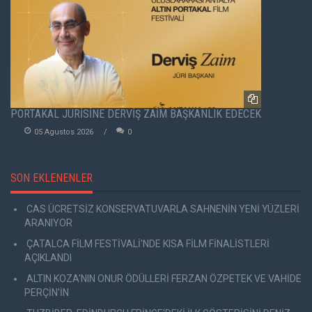
PORTAKAL JÜRİSİNE DERVİŞ ZAİM BAŞKANLIK EDECEK
05 Agustos 2026
0
SON EKLENENLER
CAS ÜCRETSİZ KONSERVATUVARLA SAHNENİN YENİ YÜZLERİ
ARANIYOR
ÇATALCA FİLM FESTİVALİ'NDE KISA FİLM FİNALİSTLERİ
AÇIKLANDI
ALTIN KOZA'NIN ONUR ÖDÜLLERİ FERZAN ÖZPETEK VE VAHİDE
PERÇİN'İN