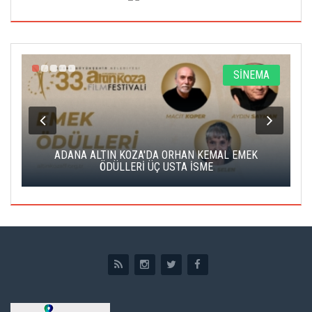
A
SİNEMA
K
ADANA ALTIN KOZA'DA ORHAN KEMAL EMEK
A
ÖDÜLLERİ ÜÇ USTA İSME