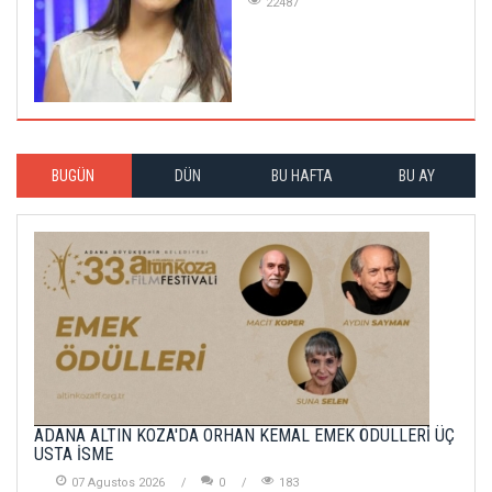
22487
BUGÜN
DÜN
BU HAFTA
BU AY
ADANA ALTIN KOZA'DA ORHAN KEMAL EMEK ÖDÜLLERİ ÜÇ
USTA İSME
07 Agustos 2026
0
183