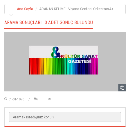
Ana Sayfa
ARANAN KELİME : Viyana Senfoni OrkestrasÄ±
ARAMA SONUÇLARI :
0 ADET SONUÇ BULUNDU
01-01-1970