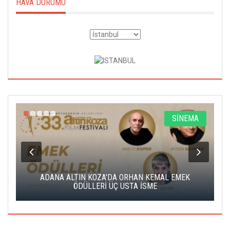
HAVA DURUMU
A
SİNEMA
K
ADANA ALTIN KOZA'DA ORHAN KEMAL EMEK
A
ÖDÜLLERİ ÜÇ USTA İSME