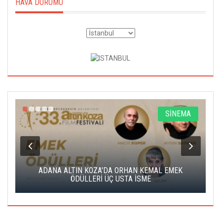
HAVA DURUMU
A
SİNEMA
K
ADANA ALTIN KOZA'DA ORHAN KEMAL EMEK
A
ÖDÜLLERİ ÜÇ USTA İSME