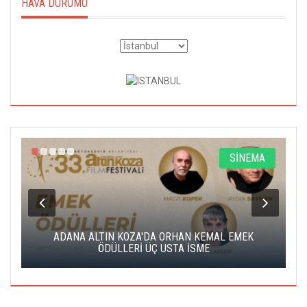
HAVA DURUMU
A
SİNEMA
K
ADANA ALTIN KOZA'DA ORHAN KEMAL EMEK
A
ÖDÜLLERİ ÜÇ USTA İSME