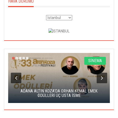
HAVA DURUMU
A
SİNEMA
K
ADANA ALTIN KOZA'DA ORHAN KEMAL EMEK
A
ÖDÜLLERİ ÜÇ USTA İSME