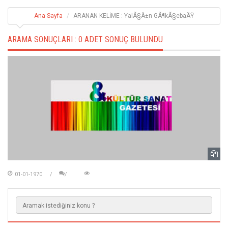
Ana Sayfa
ARANAN KELİME : YalÃ§Ä±n GÃ¶kÃ§ebaÄŸ
ARAMA SONUÇLARI :
0 ADET SONUÇ BULUNDU
01-01-1970