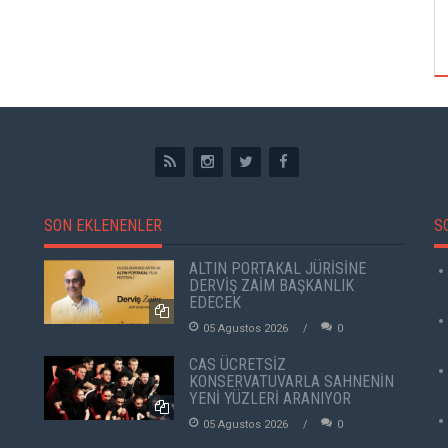
TUZBİBER, EDİNBURGH FRİNGE'DEKİ İLK
GÖSTERİSİNİ DENİZ GÖKTAŞ'LA YAPACAK
SON EKLENENLER
S
ALTIN PORTAKAL JÜRİSİNE
DERVİŞ ZAİM BAŞKANLIK
EDECEK
05 Agustos 2026
0
CAS ÜCRETSİZ
KONSERVATUVARLA SAHNENİN
YENİ YÜZLERİ ARANIYOR
05 Agustos 2026
0