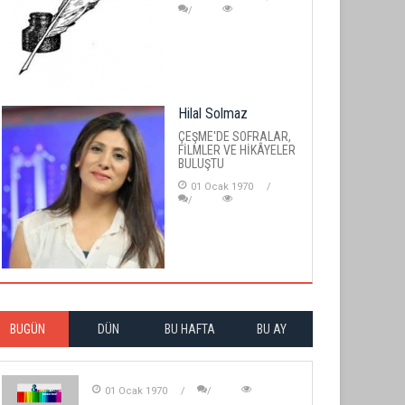
Hilal Solmaz
ÇEŞME'DE SOFRALAR,
FİLMLER VE HİKÂYELER
BULUŞTU
01 Ocak 1970
BUGÜN
DÜN
BU HAFTA
BU AY
01 Ocak 1970