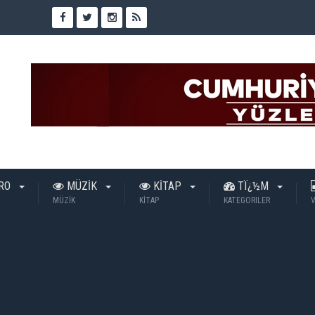
TRO
MÜZİK
KİTAP
TÏ¿½M
MÜZİK
KİTAP
KATEGORILER
V