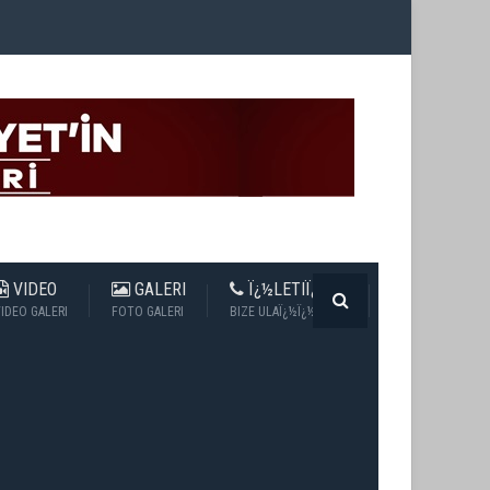
VIDEO
GALERI
Ï¿½LETIÏ¿½IM
IDEO GALERI
FOTO GALERI
BIZE ULAÏ¿½Ï¿½N