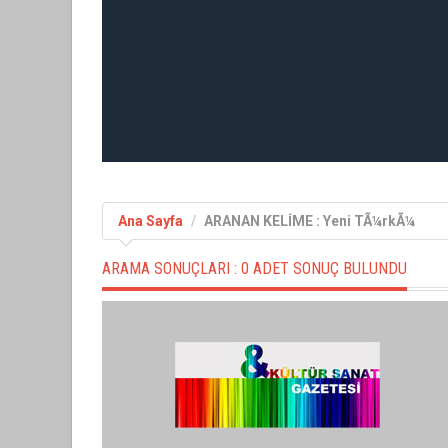
Ana Sayfa
ARANAN KELİME : Yeni TÃ¼rkÃ¼
ARAMA SONUÇLARI :
0 ADET SONUÇ BULUNDU