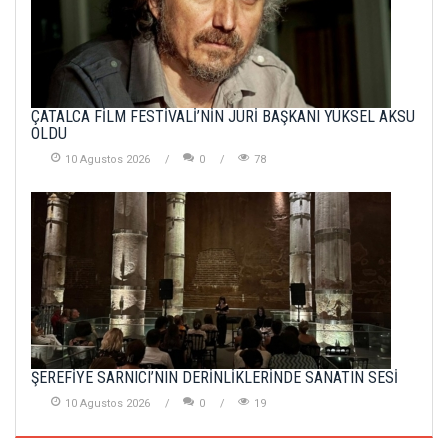
ÇATALCA FİLM FESTİVALİ’NİN JÜRİ BAŞKANI YÜKSEL AKSU
OLDU
10 Agustos 2026
0
78
ŞEREFİYE SARNICI’NIN DERİNLİKLERİNDE SANATIN SESİ
10 Agustos 2026
0
19