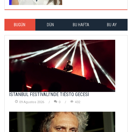
BUGÜN
DÜN
BU HAFTA
BU AY
İSTANBUL FESTİVALİ’NDE TIËSTO GECESİ
09 Agustos 2026
0
432