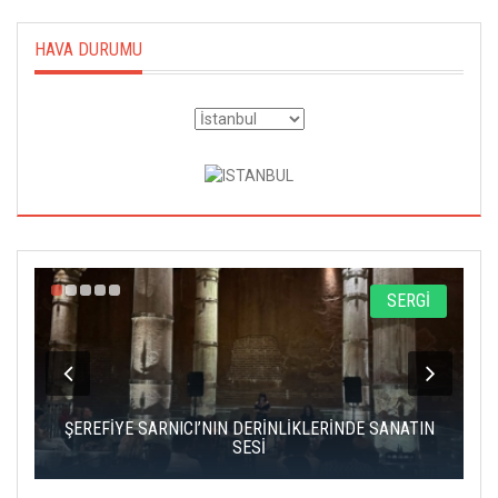
HAVA DURUMU
A
SERGİ
IK
ŞEREFİYE SARNICI’NIN DERİNLİKLERİNDE SANATIN
Ç
SESİ