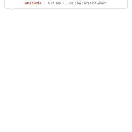
Ana Sayfa
ARANAN KELİME : bÃ¼ÅŸra bÃ¼lbÃ¼l