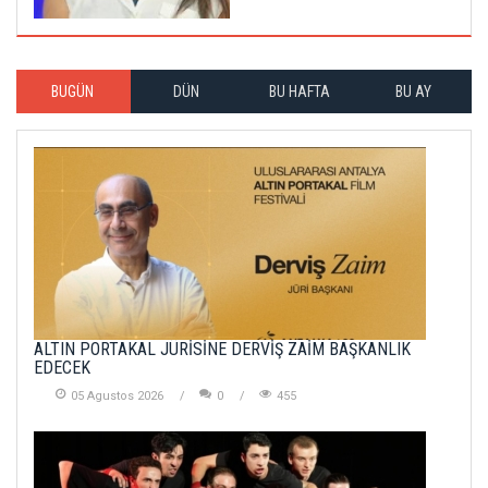
BUGÜN
DÜN
BU HAFTA
BU AY
ALTIN PORTAKAL JÜRİSİNE DERVİŞ ZAİM BAŞKANLIK
EDECEK
05 Agustos 2026
0
455