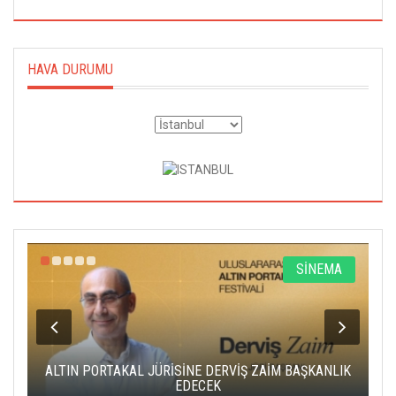
HAVA DURUMU
R
SİNEMA
ALTIN PORTAKAL JÜRİSİNE DERVİŞ ZAİM BAŞKANLIK
C
EDECEK