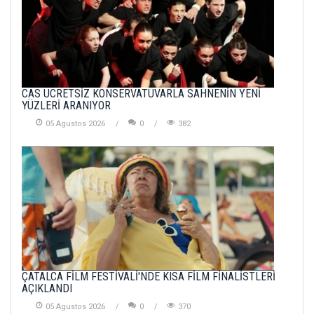
CAS ÜCRETSİZ KONSERVATUVARLA SAHNENİN YENİ
YÜZLERİ ARANIYOR
05 Agustos 2026
0
382
ÇATALCA FİLM FESTİVALİ'NDE KISA FİLM FİNALİSTLERİ
AÇIKLANDI
05 Agustos 2026
0
370